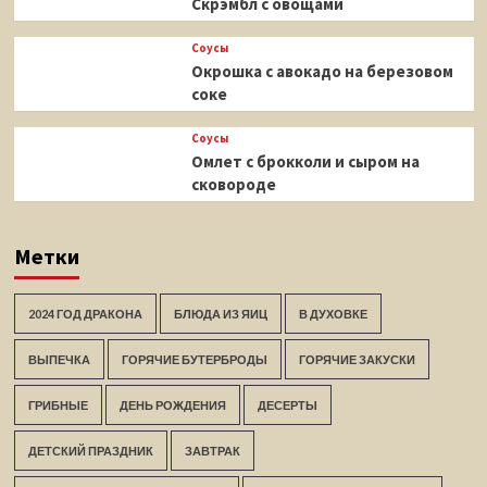
Скрэмбл с овощами
Соусы
Окрошка с авокадо на березовом
соке
Соусы
Омлет с брокколи и сыром на
сковороде
Метки
2024 ГОД ДРАКОНА
БЛЮДА ИЗ ЯИЦ
В ДУХОВКЕ
ВЫПЕЧКА
ГОРЯЧИЕ БУТЕРБРОДЫ
ГОРЯЧИЕ ЗАКУСКИ
ГРИБНЫЕ
ДЕНЬ РОЖДЕНИЯ
ДЕСЕРТЫ
ДЕТСКИЙ ПРАЗДНИК
ЗАВТРАК