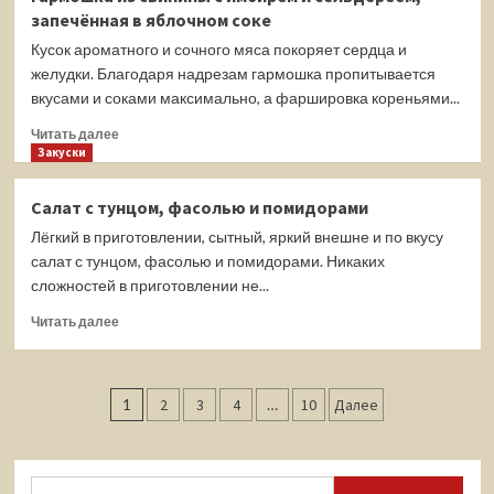
луковые
запечённая в яблочном соке
оладьи
Кусок ароматного и сочного мяса покоряет сердца и
желудки. Благодаря надрезам гармошка пропитывается
вкусами и соками максимально, а фаршировка кореньями...
Прочитать
Читать далее
больше
Закуски
о
Гармошка
Салат с тунцом, фасолью и помидорами
из
Лёгкий в приготовлении, сытный, яркий внешне и по вкусу
свинины
с
салат с тунцом, фасолью и помидорами. Никаких
имбирём
сложностей в приготовлении не...
и
Прочитать
сельдереем,
Читать далее
больше
запечённая
о
в
Салат
яблочном
Пагинация
с
соке
1
2
3
4
…
10
Далее
тунцом,
записей
фасолью
и
помидорами
Найти: