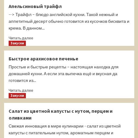
Кукурузные
Апельсиновый трайфл
хлебцы
--> Трайфл – блюдо английской кухни. Такой нежный и
с
семечками
аппетитный десерт обычно готовится из кусочков бисквита и
и
крема. В данном...
кунжутом
Прочитать
Читать далее
больше
Закуски
о
Апельсиновый
Быстрое арахисовое печенье
трайфл
Простые и быстрые рецепты – настоящая находка для
домашней кухни. А если эта выпечка ещё и вкусная да
готовится из...
Прочитать
Читать далее
больше
Закуски
о
Быстрое
Салат из цветной капусты с нутом, перцем и
арахисовое
оливками
печенье
Свежая инновация в мире кулинарии - салат из цветной
капусты с питательным нутом, ароматным перцем и