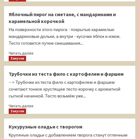
о
Джерки
Яблочный пирог на сметане, с мандаринами и
из
карамельной корочкой
курицы
(мясные
На поверхности этого пирога - покрытые карамелью
чипсы)
мандариновые дольки, а внутри - кусочки яблок и изюм.
Тесто готовится путем смешивания...
Прочитать
Читать далее
больше
Закуски
о
Яблочный
Трубочки из теста фило с картофелем и фаршем
пирог
--> Трубочки из теста фило с картофелем и фаршем
на
сметане,
сочетают тонкое хрустящее тесто-корочку с ароматной
с
сытной начинкой. Тесто возьмём уже...
мандаринами
Прочитать
и
Читать далее
больше
Закуски
карамельной
о
корочкой
Трубочки
Кукурузные оладьи с творогом
из
Крупяные оладьи с добавлением творога станут отличным
теста