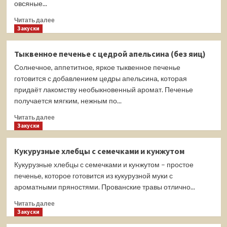
овсяные...
Прочитать
Читать далее
больше
Закуски
о
Шоколадные
Тыквенное печенье с цедрой апельсина (без яиц)
овсяные
Солнечное, аппетитное, яркое тыквенное печенье
оладьи
на
готовится с добавлением цедры апельсина, которая
кефире
придаёт лакомству необыкновенный аромат. Печенье
получается мягким, нежным по...
Прочитать
Читать далее
больше
Закуски
о
Тыквенное
Кукурузные хлебцы с семечками и кунжутом
печенье
Кукурузные хлебцы с семечками и кунжутом – простое
с
цедрой
печенье, которое готовится из кукурузной муки с
апельсина
ароматными пряностями. Прованские травы отлично...
(без
Прочитать
яиц)
Читать далее
больше
Закуски
о