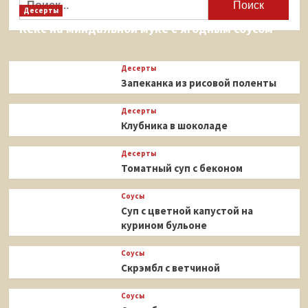
Десерты
Кекс на миндальной муке с ягодным соусом
Десерты
Запеканка из рисовой поленты
Десерты
Клубника в шоколаде
Десерты
Томатный суп с беконом
Соусы
Суп с цветной капустой на
курином бульоне
Соусы
Скрэмбл с ветчиной
Соусы