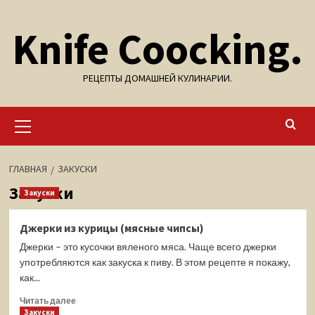
Перейти
Knife Coocking.
к
содержимому
РЕЦЕПТЫ ДОМАШНЕЙ КУЛИНАРИИ.
Основное
меню
ГЛАВНАЯ
ЗАКУСКИ
Закуски
Закуски
Джерки из курицы (мясные чипсы)
Джерки – это кусочки вяленого мяса. Чаще всего джерки
употребляются как закуска к пиву. В этом рецепте я покажу,
как...
Прочитать
Читать далее
больше
Закуски