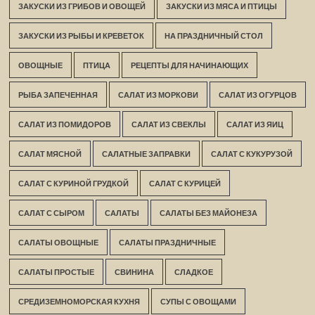
ЗАКУСКИ ИЗ ГРИБОВ И ОВОЩЕЙ
ЗАКУСКИ ИЗ МЯСА И ПТИЦЫ
ЗАКУСКИ ИЗ РЫБЫ И КРЕВЕТОК
НА ПРАЗДНИЧНЫЙ СТОЛ
ОВОЩНЫЕ
ПТИЦА
РЕЦЕПТЫ ДЛЯ НАЧИНАЮЩИХ
РЫБА ЗАПЕЧЕННАЯ
САЛАТ ИЗ МОРКОВИ
САЛАТ ИЗ ОГУРЦОВ
САЛАТ ИЗ ПОМИДОРОВ
САЛАТ ИЗ СВЕКЛЫ
САЛАТ ИЗ ЯИЦ
САЛАТ МЯСНОЙ
САЛАТНЫЕ ЗАПРАВКИ
САЛАТ С КУКУРУЗОЙ
САЛАТ С КУРИНОЙ ГРУДКОЙ
САЛАТ С КУРИЦЕЙ
САЛАТ С СЫРОМ
САЛАТЫ
САЛАТЫ БЕЗ МАЙОНЕЗА
САЛАТЫ ОВОЩНЫЕ
САЛАТЫ ПРАЗДНИЧНЫЕ
САЛАТЫ ПРОСТЫЕ
СВИНИНА
СЛАДКОЕ
СРЕДИЗЕМНОМОРСКАЯ КУХНЯ
СУПЫ С ОВОЩАМИ