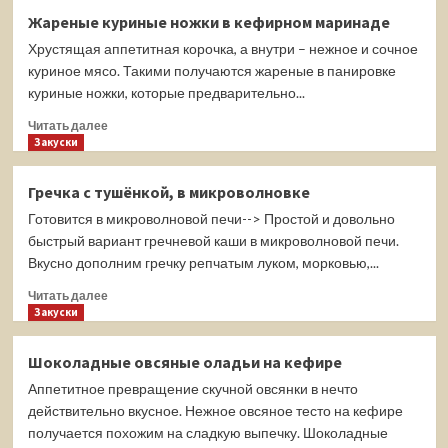
Рыба,
Жареные куриные ножки в кефирном маринаде
запечённая
Хрустящая аппетитная корочка, а внутри – нежное и сочное
с
картофелем
куриное мясо. Такими получаются жареные в панировке
и
куриные ножки, которые предварительно...
помидорами
Прочитать
Читать далее
больше
Закуски
о
Жареные
Гречка с тушёнкой, в микроволновке
куриные
Готовится в микроволновой печи--> Простой и довольно
ножки
в
быстрый вариант гречневой каши в микроволновой печи.
кефирном
Вкусно дополним гречку репчатым луком, морковью,...
маринаде
Прочитать
Читать далее
больше
Закуски
о
Гречка
Шоколадные овсяные оладьи на кефире
с
Аппетитное превращение скучной овсянки в нечто
тушёнкой,
в
действительно вкусное. Нежное овсяное тесто на кефире
микроволновке
получается похожим на сладкую выпечку. Шоколадные