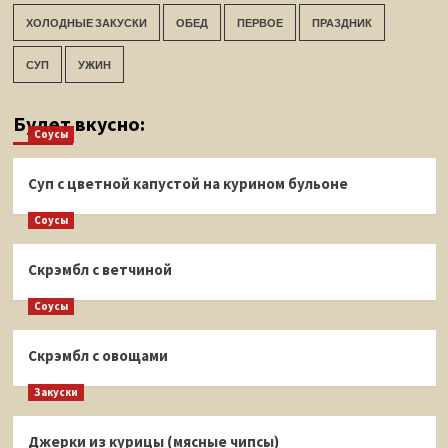
ХОЛОДНЫЕ ЗАКУСКИ
ОБЕД
ПЕРВОЕ
ПРАЗДНИК
СУП
УЖИН
Будет вкусно:
Соусы
Суп с цветной капустой на курином бульоне
Соусы
Скрэмбл с ветчиной
Соусы
Скрэмбл с овощами
Закуски
Джерки из курицы (мясные чипсы)