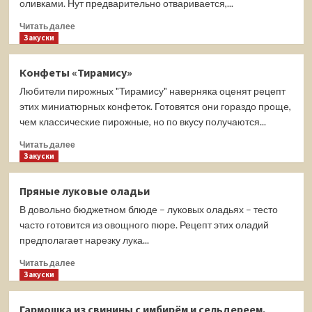
оливками. Нут предварительно отваривается,...
Прочитать
Читать далее
больше
Закуски
о
Салат
Конфеты «Тирамису»
из
Любители пирожных "Тирамису" наверняка оценят рецепт
цветной
капусты
этих миниатюрных конфеток. Готовятся они гораздо проще,
с
чем классические пирожные, но по вкусу получаются...
нутом,
Прочитать
перцем
Читать далее
больше
Закуски
и
о
оливками
Конфеты
Пряные луковые оладьи
«Тирамису»
В довольно бюджетном блюде – луковых оладьях – тесто
часто готовится из овощного пюре. Рецепт этих оладий
предполагает нарезку лука...
Прочитать
Читать далее
больше
Закуски
о
Пряные
Гармошка из свинины с имбирём и сельдереем,