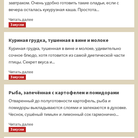
фило
завтраком. Очень удобно готовить такие оладьи, если с
с
вечера осталась кукурузная каша. Простота...
картофелем
Прочитать
и
Читать далее
больше
Закуски
фаршем
о
Кукурузные
Куриная грудка, тушенная в вине и молоке
оладьи
Куриная грудка, тушенная в вине и молоке, удивительно
с
творогом
сочное блюдо, хотя готовится из самой диетической части
птицы. Секрет вкуса и...
Прочитать
Читать далее
больше
Закуски
о
Куриная
Рыба, запечённая с картофелем и помидорами
грудка,
Отваренный до полуготовности картофель, рыба и
тушенная
в
помидоры выкладываются слоями и запекаются в духовке.
вине
Чеснок, сушёный тимьян и лимонный сок гармонично...
и
Прочитать
молоке
Читать далее
больше
Закуски
о