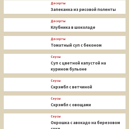
Десерты
Запеканка из рисовой поленты
Десерты
Клубника в шоколаде
Десерты
Томатный суп с беконом
Соусы
Суп с цветной капустой на
курином бульоне
Соусы
Скрэмбл с ветчиной
Соусы
Скрэмбл с овощами
Соусы
Окрошка с авокадо на березовом
соке