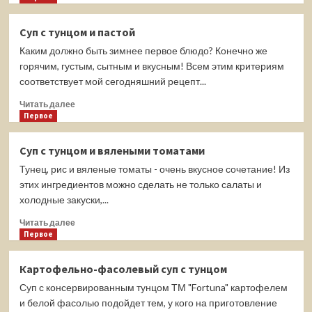
о
Куриный
Суп с тунцом и пастой
суп
Каким должно быть зимнее первое блюдо? Конечно же
с
булгуром
горячим, густым, сытным и вкусным! Всем этим критериям
соответствует мой сегодняшний рецепт...
Прочитать
Читать далее
больше
Первое
о
Суп
Суп с тунцом и вялеными томатами
с
Тунец, рис и вяленые томаты - очень вкусное сочетание! Из
тунцом
и
этих ингредиентов можно сделать не только салаты и
пастой
холодные закуски,...
Прочитать
Читать далее
больше
Первое
о
Суп
Картофельно-фасолевый суп с тунцом
с
Суп с консервированным тунцом ТМ "Fortuna" картофелем
тунцом
и
и белой фасолью подойдет тем, у кого на приготовление