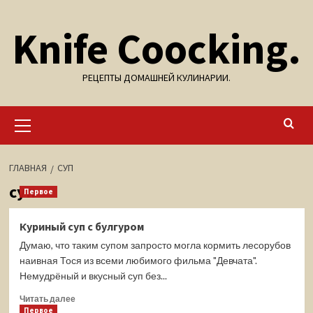
Перейти
Knife Coocking.
к
содержимому
РЕЦЕПТЫ ДОМАШНЕЙ КУЛИНАРИИ.
Основное
меню
ГЛАВНАЯ
СУП
суп
Первое
Куриный суп с булгуром
Думаю, что таким супом запросто могла кормить лесорубов
наивная Тося из всеми любимого фильма "Девчата".
Немудрёный и вкусный суп без...
Прочитать
Читать далее
больше
Первое