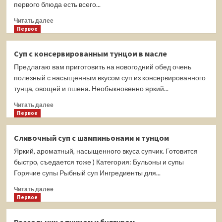
вялеными
первого блюда есть всего...
томатами
Прочитать
Читать далее
больше
Первое
о
Картофельно-
Суп с консервированным тунцом в масле
фасолевый
Предлагаю вам приготовить на новогодний обед очень
суп
с
полезный с насыщенным вкусом суп из консервированного
тунцом
тунца, овощей и пшена. Необыкновенно яркий...
Прочитать
Читать далее
больше
Первое
о
Суп
Сливочный суп с шампиньонами и тунцом
с
Яркий, ароматный, насыщенного вкуса супчик. Готовится
консервированным
тунцом
быстро, съедается тоже ) Категория: Бульоны и супы
в
Горячие супы Рыбный суп Ингредиенты для...
масле
Прочитать
Читать далее
больше
Первое
о
Сливочный