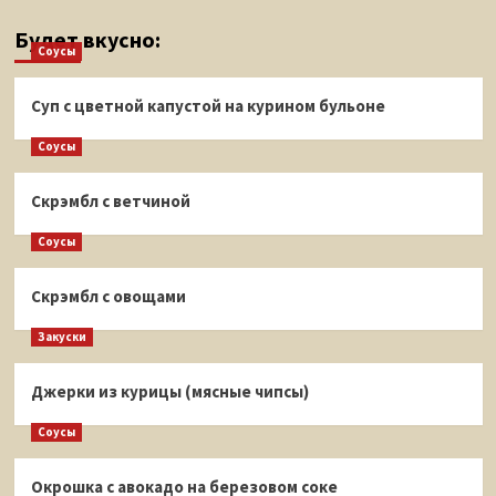
Будет вкусно:
Соусы
Суп с цветной капустой на курином бульоне
Соусы
Скрэмбл с ветчиной
Соусы
Скрэмбл с овощами
Закуски
Джерки из курицы (мясные чипсы)
Соусы
Окрошка с авокадо на березовом соке