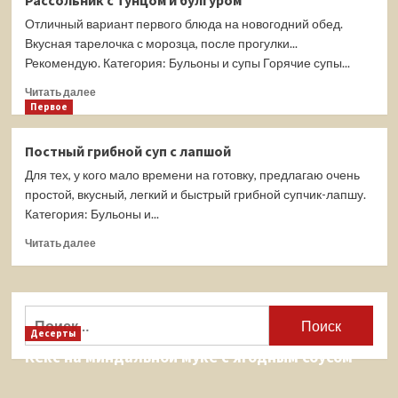
Рассольник с тунцом и булгуром
суп
Отличный вариант первого блюда на новогодний обед.
с
шампиньонами
Вкусная тарелочка с морозца, после прогулки...
и
Рекомендую. Категория: Бульоны и супы Горячие супы...
тунцом
Прочитать
Читать далее
больше
Первое
о
Рассольник
Постный грибной суп с лапшой
с
Для тех, у кого мало времени на готовку, предлагаю очень
тунцом
и
простой, вкусный, легкий и быстрый грибной супчик-лапшу.
булгуром
Категория: Бульоны и...
Прочитать
Читать далее
больше
о
Постный
грибной
Найти:
суп
Десерты
с
Кекс на миндальной муке с ягодным соусом
лапшой