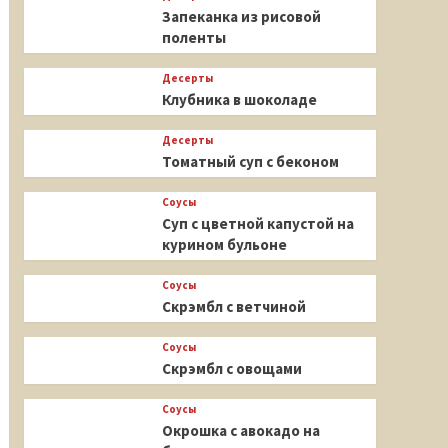
Запеканка из рисовой
поленты
Десерты
Клубника в шоколаде
Десерты
Томатный суп с беконом
Соусы
Суп с цветной капустой на
курином бульоне
Соусы
Скрэмбл с ветчиной
Соусы
Скрэмбл с овощами
Соусы
Окрошка с авокадо на