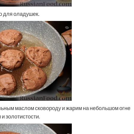
о для оладушек.
льным маслом сковороду и жарим на небольшом огне
 и золотистости.