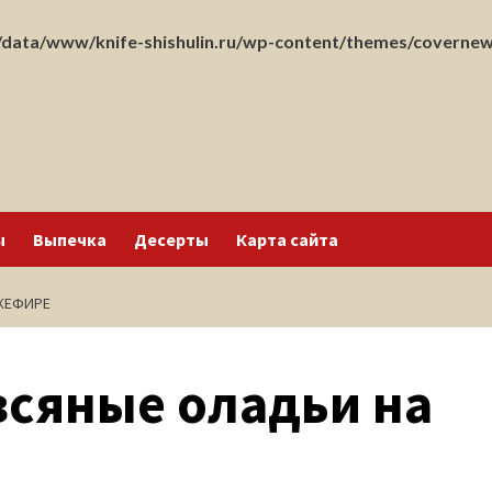
data/www/knife-shishulin.ru/wp-content/themes/covernew
ы
Выпечка
Десерты
Карта сайта
КЕФИРЕ
сяные оладьи на