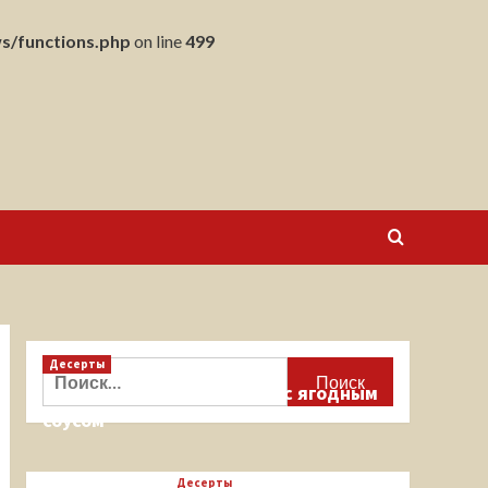
s/functions.php
on line
499
Десерты
Найти:
Кекс на миндальной муке с ягодным
соусом
Десерты