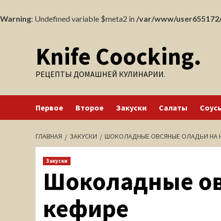
Warning
: Undefined variable $meta2 in
/var/www/user655172/
Перейти
Knife Coocking.
к
содержимому
РЕЦЕПТЫ ДОМАШНЕЙ КУЛИНАРИИ.
Первое
Второе
Закуски
Салаты
Соус
ГЛАВНАЯ
ЗАКУСКИ
ШОКОЛАДНЫЕ ОВСЯНЫЕ ОЛАДЬИ НА 
Закуски
Шоколадные ов
кефире