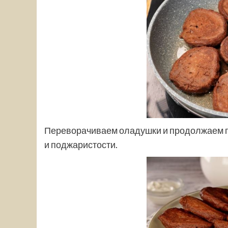
Переворачиваем оладушки и продолжаем го
и поджаристости.