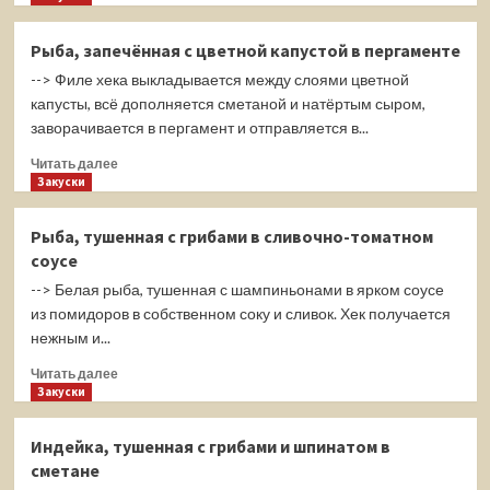
о
Рыба,
Рыба, запечённая с цветной капустой в пергаменте
запечённая
--> Филе хека выкладывается между слоями цветной
с
картофелем
капусты, всё дополняется сметаной и натёртым сыром,
и
заворачивается в пергамент и отправляется в...
помидорами
Прочитать
Читать далее
больше
Закуски
о
Рыба,
Рыба, тушенная с грибами в сливочно-томатном
запечённая
соусе
с
цветной
--> Белая рыба, тушенная с шампиньонами в ярком соусе
капустой
из помидоров в собственном соку и сливок. Хек получается
в
нежным и...
пергаменте
Прочитать
Читать далее
больше
Закуски
о
Рыба,
Индейка, тушенная с грибами и шпинатом в
тушенная
сметане
с