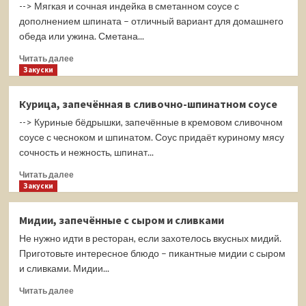
грибами
--> Мягкая и сочная индейка в сметанном соусе с
в
дополнением шпината – отличный вариант для домашнего
сливочно-
обеда или ужина. Сметана...
томатном
соусе
Прочитать
Читать далее
больше
Закуски
о
Индейка,
Курица, запечённая в сливочно-шпинатном соусе
тушенная
--> Куриные бёдрышки, запечённые в кремовом сливочном
с
грибами
соусе с чесноком и шпинатом. Соус придаёт куриному мясу
и
сочность и нежность, шпинат...
шпинатом
Прочитать
в
Читать далее
больше
Закуски
сметане
о
Курица,
Мидии, запечённые с сыром и сливками
запечённая
Не нужно идти в ресторан, если захотелось вкусных мидий.
в
сливочно-
Приготовьте интересное блюдо – пикантные мидии с сыром
шпинатном
и сливками. Мидии...
соусе
Прочитать
Читать далее
больше