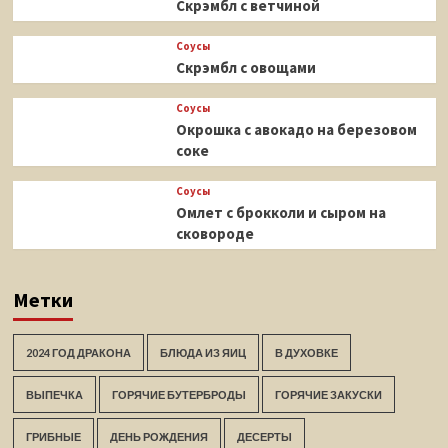
Скрэмбл с ветчиной
Соусы
Скрэмбл с овощами
Соусы
Окрошка с авокадо на березовом
соке
Соусы
Омлет с брокколи и сыром на
сковороде
Метки
2024 ГОД ДРАКОНА
БЛЮДА ИЗ ЯИЦ
В ДУХОВКЕ
ВЫПЕЧКА
ГОРЯЧИЕ БУТЕРБРОДЫ
ГОРЯЧИЕ ЗАКУСКИ
ГРИБНЫЕ
ДЕНЬ РОЖДЕНИЯ
ДЕСЕРТЫ