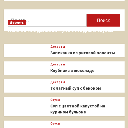
о
Мидии,
запечённые
Найти:
с
Десерты
сыром
Кекс на миндальной муке с ягодным соусом
и
сливками
Десерты
Запеканка из рисовой поленты
Десерты
Клубника в шоколаде
Десерты
Томатный суп с беконом
Соусы
Суп с цветной капустой на
курином бульоне
Соусы