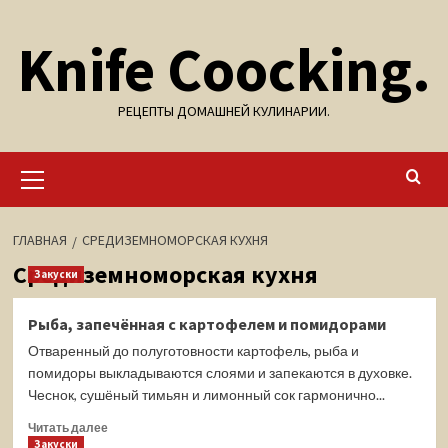
Перейти
Knife Coocking.
к
содержимому
РЕЦЕПТЫ ДОМАШНЕЙ КУЛИНАРИИ.
Основное
меню
ГЛАВНАЯ
СРЕДИЗЕМНОМОРСКАЯ КУХНЯ
Средиземноморская кухня
Закуски
Рыба, запечённая с картофелем и помидорами
Отваренный до полуготовности картофель, рыба и
помидоры выкладываются слоями и запекаются в духовке.
Чеснок, сушёный тимьян и лимонный сок гармонично...
Прочитать
Читать далее
больше
Закуски