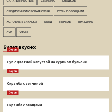
САЛАТЫ ПРОСТЫЕ
СВИНИНА
СЛАДКОЕ
СРЕДИЗЕМНОМОРСКАЯ КУХНЯ
СУПЫ С ОВОЩАМИ
ХОЛОДНЫЕ ЗАКУСКИ
ОБЕД
ПЕРВОЕ
ПРАЗДНИК
СУП
УЖИН
Будет вкусно:
Соусы
Суп с цветной капустой на курином бульоне
Соусы
Скрэмбл с ветчиной
Соусы
Скрэмбл с овощами