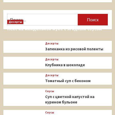
о
Горячий
бутерброд
Найти:
со
Десерты
шпинатом,
Кекс на миндальной муке с ягодным соусом
луком
и
сыром
Десерты
Запеканка из рисовой поленты
Десерты
Клубника в шоколаде
Десерты
Томатный суп с беконом
Соусы
Суп с цветной капустой на
курином бульоне
Соусы