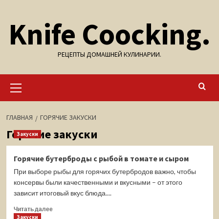
Перейти
Knife Coocking.
к
содержимому
РЕЦЕПТЫ ДОМАШНЕЙ КУЛИНАРИИ.
Основное
меню
ГЛАВНАЯ
ГОРЯЧИЕ ЗАКУСКИ
Горячие закуски
Закуски
Горячие бутерброды с рыбой в томате и сыром
При выборе рыбы для горячих бутербродов важно, чтобы
консервы были качественными и вкусными – от этого
зависит итоговый вкус блюда....
Прочитать
Читать далее
больше
Закуски