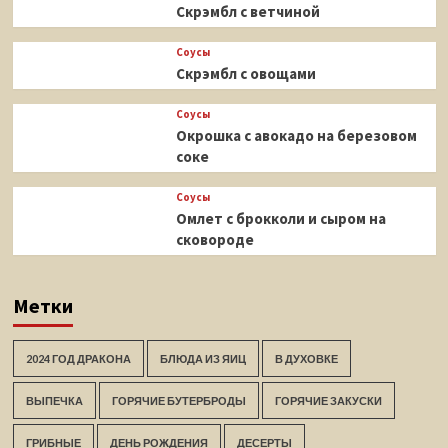
Скрэмбл с ветчиной
Соусы
Скрэмбл с овощами
Соусы
Окрошка с авокадо на березовом
соке
Соусы
Омлет с брокколи и сыром на
сковороде
Метки
2024 ГОД ДРАКОНА
БЛЮДА ИЗ ЯИЦ
В ДУХОВКЕ
ВЫПЕЧКА
ГОРЯЧИЕ БУТЕРБРОДЫ
ГОРЯЧИЕ ЗАКУСКИ
ГРИБНЫЕ
ДЕНЬ РОЖДЕНИЯ
ДЕСЕРТЫ