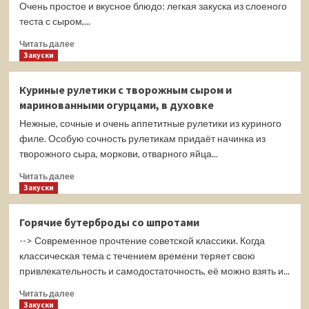
Очень простое и вкусное блюдо: легкая закуска из слоеного
теста с сыром,...
Прочитать
Читать далее
больше
Закуски
о
Рулетики
Куриные рулетики с творожным сыром и
из
маринованными огурцами, в духовке
слоеного
теста
Нежные, сочные и очень аппетитные рулетики из куриного
с
филе. Особую сочность рулетикам придаёт начинка из
черемшой
творожного сыра, моркови, отварного яйца...
Прочитать
Читать далее
больше
Закуски
о
Куриные
Горячие бутерброды со шпротами
рулетики
--> Современное прочтение советской классики. Когда
с
творожным
классическая тема с течением времени теряет свою
сыром
привлекательность и самодостаточность, её можно взять и...
и
Прочитать
маринованными
Читать далее
больше
Закуски
огурцами,