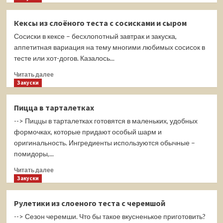
о
Горячие
Кексы из слоёного теста с сосисками и сыром
бутерброды
Сосиски в кексе – бесхлопотный завтрак и закуска,
с
рыбой
аппетитная вариация на тему многими любимых сосисок в
в
тесте или хот-догов. Казалось...
томате
Прочитать
и
Читать далее
больше
Закуски
сыром
о
Кексы
Пицца в тарталетках
из
--> Пиццы в тарталетках готовятся в маленьких, удобных
слоёного
теста
формочках, которые придают особый шарм и
с
оригинальность. Ингредиенты используются обычные –
сосисками
помидоры,...
и
сыром
Прочитать
Читать далее
больше
Закуски
о
Пицца
Рулетики из слоеного теста с черемшой
в
--> Сезон черемши. Что бы такое вкусненькое приготовить?
тарталетках