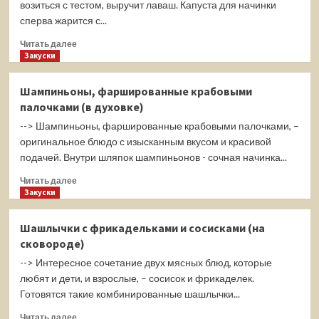
медовом
возиться с тестом, выручит лаваш. Капуста для начинки
тесте
сперва жарится с...
Прочитать
Читать далее
больше
Закуски
о
Пирожки
Шампиньоны, фаршированные крабовыми
из
палочками (в духовке)
лаваша
с
--> Шампиньоны, фаршированные крабовыми палочками, –
квашеной
оригинальное блюдо с изысканным вкусом и красивой
капустой
подачей. Внутри шляпок шампиньонов - сочная начинка...
и
яйцами
Прочитать
Читать далее
больше
Закуски
о
Шампиньоны,
Шашлычки с фрикадельками и сосисками (на
фаршированные
сковороде)
крабовыми
палочками
--> Интересное сочетание двух мясных блюд, которые
(в
любят и дети, и взрослые, – сосисок и фрикаделек.
духовке)
Готовятся такие комбинированные шашлычки...
Прочитать
Читать далее