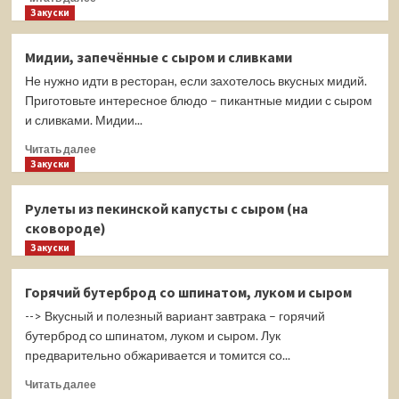
больше
Закуски
о
Шашлычки
Мидии, запечённые с сыром и сливками
с
Не нужно идти в ресторан, если захотелось вкусных мидий.
фрикадельками
и
Приготовьте интересное блюдо – пикантные мидии с сыром
сосисками
и сливками. Мидии...
(на
Прочитать
сковороде)
Читать далее
больше
Закуски
о
Мидии,
Рулеты из пекинской капусты с сыром (на
запечённые
сковороде)
с
Закуски
сыром
и
сливками
Горячий бутерброд со шпинатом, луком и сыром
--> Вкусный и полезный вариант завтрака – горячий
бутерброд со шпинатом, луком и сыром. Лук
предварительно обжаривается и томится со...
Прочитать
Читать далее
больше