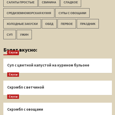
САЛАТЫ ПРОСТЫЕ
СВИНИНА
СЛАДКОЕ
СРЕДИЗЕМНОМОРСКАЯ КУХНЯ
СУПЫ С ОВОЩАМИ
ХОЛОДНЫЕ ЗАКУСКИ
ОБЕД
ПЕРВОЕ
ПРАЗДНИК
СУП
УЖИН
Будет вкусно:
Соусы
Суп с цветной капустой на курином бульоне
Соусы
Скрэмбл с ветчиной
Соусы
Скрэмбл с овощами