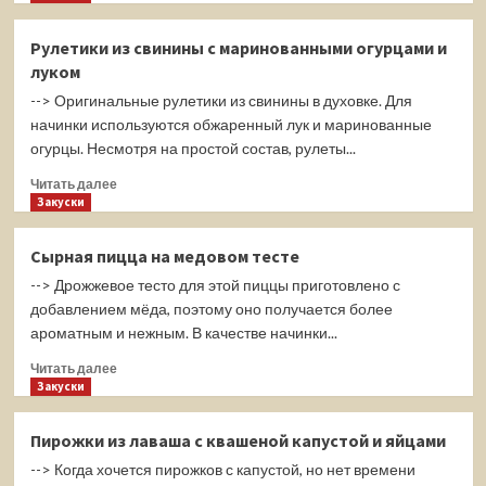
о
в
Горячие
духовке
Рулетики из свинины с маринованными огурцами и
бутерброды
луком
со
шпротами
--> Оригинальные рулетики из свинины в духовке. Для
начинки используются обжаренный лук и маринованные
огурцы. Несмотря на простой состав, рулеты...
Прочитать
Читать далее
больше
Закуски
о
Рулетики
Сырная пицца на медовом тесте
из
--> Дрожжевое тесто для этой пиццы приготовлено с
свинины
с
добавлением мёда, поэтому оно получается более
маринованными
ароматным и нежным. В качестве начинки...
огурцами
Прочитать
и
Читать далее
больше
Закуски
луком
о
Сырная
Пирожки из лаваша с квашеной капустой и яйцами
пицца
--> Когда хочется пирожков с капустой, но нет времени
на