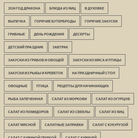
2024 ГОД ДРАКОНА
БЛЮДА ИЗ ЯИЦ
В ДУХОВКЕ
ВЫПЕЧКА
ГОРЯЧИЕ БУТЕРБРОДЫ
ГОРЯЧИЕ ЗАКУСКИ
ГРИБНЫЕ
ДЕНЬ РОЖДЕНИЯ
ДЕСЕРТЫ
ДЕТСКИЙ ПРАЗДНИК
ЗАВТРАК
ЗАКУСКИ ИЗ ГРИБОВ И ОВОЩЕЙ
ЗАКУСКИ ИЗ МЯСА И ПТИЦЫ
ЗАКУСКИ ИЗ РЫБЫ И КРЕВЕТОК
НА ПРАЗДНИЧНЫЙ СТОЛ
ОВОЩНЫЕ
ПТИЦА
РЕЦЕПТЫ ДЛЯ НАЧИНАЮЩИХ
РЫБА ЗАПЕЧЕННАЯ
САЛАТ ИЗ МОРКОВИ
САЛАТ ИЗ ОГУРЦОВ
САЛАТ ИЗ ПОМИДОРОВ
САЛАТ ИЗ СВЕКЛЫ
САЛАТ ИЗ ЯИЦ
САЛАТ МЯСНОЙ
САЛАТНЫЕ ЗАПРАВКИ
САЛАТ С КУКУРУЗОЙ
САЛАТ С КУРИНОЙ ГРУДКОЙ
САЛАТ С КУРИЦЕЙ