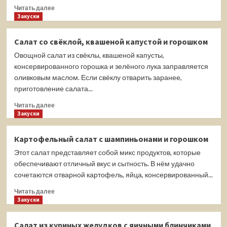
сыра
Прочитать
Читать далее
больше
Закуски
о
Салат
Салат со свёклой, квашеной капустой и горошком
из
Овощной салат из свёклы, квашеной капусты,
куриных
желудков
консервированного горошка и зелёного лука заправляется
с
оливковым маслом. Если свёклу отварить заранее,
зелёным
приготовление салата...
горошком
и
Прочитать
Читать далее
солёными
больше
Закуски
огурцами
о
Салат
Картофельный салат с шампиньонами и горошком
со
Этот салат представляет собой микс продуктов, которые
свёклой,
квашеной
обеспечивают отличный вкус и сытность. В нём удачно
капустой
сочетаются отварной картофель, яйца, консервированный...
и
Прочитать
горошком
Читать далее
больше
Закуски
о
Картофельный
Салат из куриных желудков с яичными блинчиками