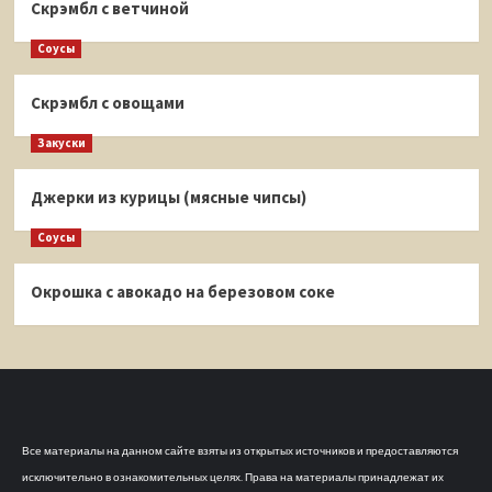
Скрэмбл с ветчиной
Соусы
Скрэмбл с овощами
Закуски
Джерки из курицы (мясные чипсы)
Соусы
Окрошка с авокадо на березовом соке
Все материалы на данном сайте взяты из открытых источников и предоставляются
исключительно в ознакомительных целях. Права на материалы принадлежат их