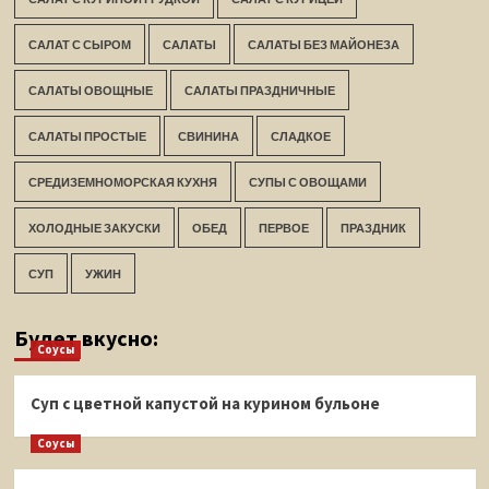
САЛАТ С СЫРОМ
САЛАТЫ
САЛАТЫ БЕЗ МАЙОНЕЗА
САЛАТЫ ОВОЩНЫЕ
САЛАТЫ ПРАЗДНИЧНЫЕ
САЛАТЫ ПРОСТЫЕ
СВИНИНА
СЛАДКОЕ
СРЕДИЗЕМНОМОРСКАЯ КУХНЯ
СУПЫ С ОВОЩАМИ
ХОЛОДНЫЕ ЗАКУСКИ
ОБЕД
ПЕРВОЕ
ПРАЗДНИК
СУП
УЖИН
Будет вкусно:
Соусы
Суп с цветной капустой на курином бульоне
Соусы