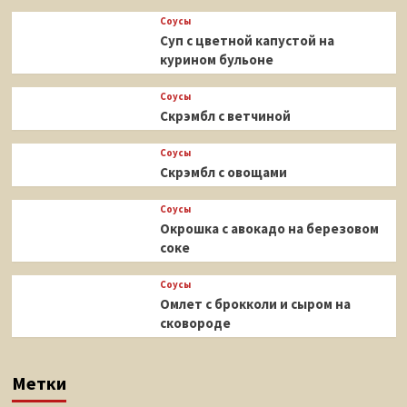
Соусы
Суп с цветной капустой на
курином бульоне
Соусы
Скрэмбл с ветчиной
Соусы
Скрэмбл с овощами
Соусы
Окрошка с авокадо на березовом
соке
Соусы
Омлет с брокколи и сыром на
сковороде
Метки