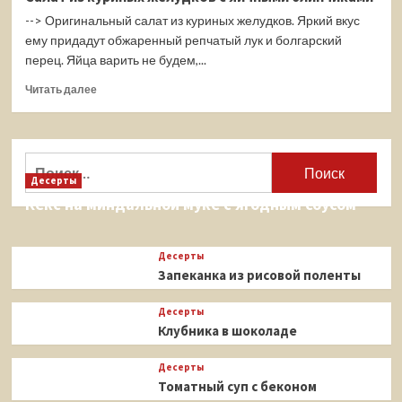
салат
--> Оригинальный салат из куриных желудков. Яркий вкус
с
шампиньонами
ему придадут обжаренный репчатый лук и болгарский
и
перец. Яйца варить не будем,...
горошком
Прочитать
Читать далее
больше
о
Салат
из
Найти:
куриных
Десерты
желудков
Кекс на миндальной муке с ягодным соусом
с
яичными
блинчиками
Десерты
Запеканка из рисовой поленты
Десерты
Клубника в шоколаде
Десерты
Томатный суп с беконом