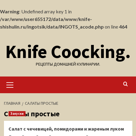
Warning
: Undefined array key 1 in
/var/www/user655172/data/www/knife-
shishulin.ru/ingotsik/data/INGOTS_acode.php
on line
464
Перейти
Knife Coocking.
к
содержимому
РЕЦЕПТЫ ДОМАШНЕЙ КУЛИНАРИИ.
Основное
меню
ГЛАВНАЯ
САЛАТЫ ПРОСТЫЕ
Салаты простые
Закуски
Салат с чечевицей, помидорами и жареным луком