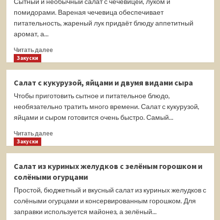
Сытный и необычный салат с чечевицей, луком и
помидорами. Вареная чечевица обеспечивает
питательность, жареный лук придаёт блюду аппетитный
аромат, а...
Прочитать
Читать далее
больше
Закуски
о
Салат
Салат с кукурузой, яйцами и двумя видами сыра
с
Чтобы приготовить сытное и питательное блюдо,
чечевицей,
помидорами
необязательно тратить много времени. Салат с кукурузой,
и
яйцами и сыром готовится очень быстро. Самый...
жареным
Прочитать
луком
Читать далее
больше
Закуски
о
Салат
Салат из куриных желудков с зелёным горошком и
с
солёными огурцами
кукурузой,
яйцами
Простой, бюджетный и вкусный салат из куриных желудков с
и
солёными огурцами и консервированным горошком. Для
двумя
заправки используется майонез, а зелёный...
видами