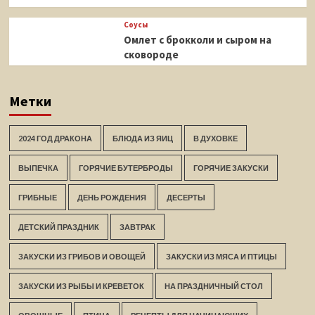
Соусы
Омлет с брокколи и сыром на
сковороде
Метки
2024 ГОД ДРАКОНА
БЛЮДА ИЗ ЯИЦ
В ДУХОВКЕ
ВЫПЕЧКА
ГОРЯЧИЕ БУТЕРБРОДЫ
ГОРЯЧИЕ ЗАКУСКИ
ГРИБНЫЕ
ДЕНЬ РОЖДЕНИЯ
ДЕСЕРТЫ
ДЕТСКИЙ ПРАЗДНИК
ЗАВТРАК
ЗАКУСКИ ИЗ ГРИБОВ И ОВОЩЕЙ
ЗАКУСКИ ИЗ МЯСА И ПТИЦЫ
ЗАКУСКИ ИЗ РЫБЫ И КРЕВЕТОК
НА ПРАЗДНИЧНЫЙ СТОЛ