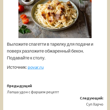
Выложите спагетти в тарелку для подачи и
поверх разложите обжаренный бекон.
Подавайте к столу.
Источник:
povar.ru
Навигация
Предыдущий
Лапша удон с фаршем рецепт
записи
Следующий:
Суп Харчо