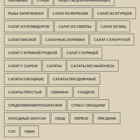
ОВОЩНЫЕ
ПТИЦА
РЕЦЕПТЫ ДЛЯ НАЧИНАЮЩИХ
РЫБА ЗАПЕЧЕННАЯ
САЛАТ ИЗ МОРКОВИ
САЛАТ ИЗ ОГУРЦОВ
САЛАТ ИЗ ПОМИДОРОВ
САЛАТ ИЗ СВЕКЛЫ
САЛАТ ИЗ ЯИЦ
САЛАТ МЯСНОЙ
САЛАТНЫЕ ЗАПРАВКИ
САЛАТ С КУКУРУЗОЙ
САЛАТ С КУРИНОЙ ГРУДКОЙ
САЛАТ С КУРИЦЕЙ
САЛАТ С СЫРОМ
САЛАТЫ
САЛАТЫ БЕЗ МАЙОНЕЗА
САЛАТЫ ОВОЩНЫЕ
САЛАТЫ ПРАЗДНИЧНЫЕ
САЛАТЫ ПРОСТЫЕ
СВИНИНА
СЛАДКОЕ
СРЕДИЗЕМНОМОРСКАЯ КУХНЯ
СУПЫ С ОВОЩАМИ
ХОЛОДНЫЕ ЗАКУСКИ
ОБЕД
ПЕРВОЕ
ПРАЗДНИК
СУП
УЖИН