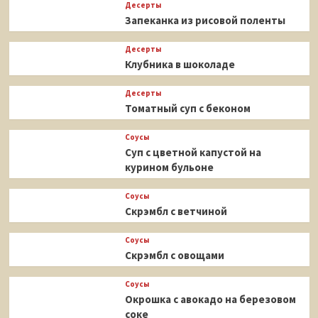
Десерты
Запеканка из рисовой поленты
Десерты
Клубника в шоколаде
Десерты
Томатный суп с беконом
Соусы
Суп с цветной капустой на
курином бульоне
Соусы
Скрэмбл с ветчиной
Соусы
Скрэмбл с овощами
Соусы
Окрошка с авокадо на березовом
соке