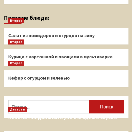
Похожие блюда:
Второе
Салат из помидоров и огурцов на зиму
Второе
Курица с картошкой и овощами в мультиварке
Второе
Кефир с огурцом и зеленью
Найти:
Десерты
Кекс на миндальной муке с ягодным соусом