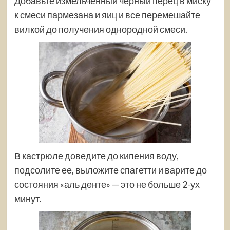
Добавьте измельченный черный перец в миску
к смеси пармезана и яиц и все перемешайте
вилкой до получения однородной смеси.
В кастрюле доведите до кипения воду,
подсолите ее, выложите спагетти и варите до
состояния «аль денте» — это не больше 2-ух
минут.