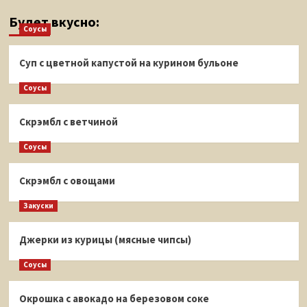
Будет вкусно:
Соусы
Суп с цветной капустой на курином бульоне
Соусы
Скрэмбл с ветчиной
Соусы
Скрэмбл с овощами
Закуски
Джерки из курицы (мясные чипсы)
Соусы
Окрошка с авокадо на березовом соке