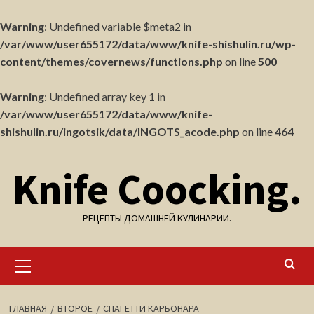
Warning
: Undefined variable $meta2 in
/var/www/user655172/data/www/knife-shishulin.ru/wp-
content/themes/covernews/functions.php
on line
500
Warning
: Undefined array key 1 in
/var/www/user655172/data/www/knife-
shishulin.ru/ingotsik/data/INGOTS_acode.php
on line
464
Перейти
Knife Coocking.
к
содержимому
РЕЦЕПТЫ ДОМАШНЕЙ КУЛИНАРИИ.
Основное
меню
ГЛАВНАЯ
ВТОРОЕ
СПАГЕТТИ КАРБОНАРА