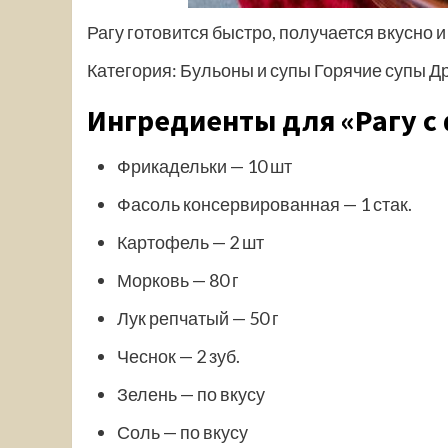
Рагу готовится быстро, получается вкусно 
Категория: Бульоны и супы Горячие супы Д
Ингредиенты для «Рагу с
Фрикадельки — 10 шт
Фасоль консервированная — 1 стак.
Картофель — 2 шт
Морковь — 80 г
Лук репчатый — 50 г
Чеснок — 2 зуб.
Зелень — по вкусу
Соль — по вкусу