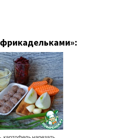
и фрикадельками»:
, картофель нарезать.