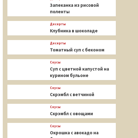
Запеканка из рисовой
поленты
Десерты
Клубника в шоколаде
Десерты
Томатный суп с беконом
Соусы
Суп с цветной капустой на
курином бульоне
Соусы
Скрэмбл с ветчиной
Соусы
Скрэмбл с овощами
Соусы
Окрошка с авокадо на