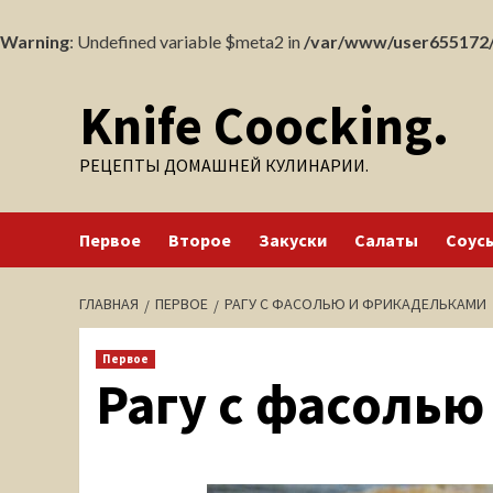
Warning
: Undefined variable $meta2 in
/var/www/user655172/
Перейти
Knife Coocking.
к
содержимому
РЕЦЕПТЫ ДОМАШНЕЙ КУЛИНАРИИ.
Первое
Второе
Закуски
Салаты
Соус
ГЛАВНАЯ
ПЕРВОЕ
РАГУ С ФАСОЛЬЮ И ФРИКАДЕЛЬКАМИ
Первое
Рагу с фасоль