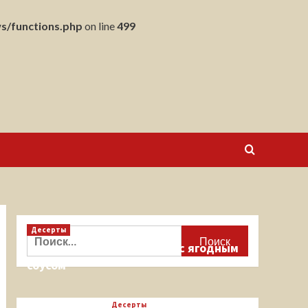
s/functions.php
on line
499
Десерты
Найти:
Кекс на миндальной муке с ягодным
соусом
Десерты