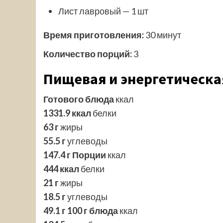
Лист лавровый — 1 шт
Время приготовления:
30 минут
Количество порций:
3
Пищевая и энергетическа
Готового блюда
ккал
1331.9 ккал
белки
63 г
жиры
55.5 г
углеводы
147.4 г
Порции
ккал
444 ккал
белки
21 г
жиры
18.5 г
углеводы
49.1 г
100 г блюда
ккал