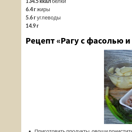
134.5 ккал
белки
6.4 г
жиры
5.6 г
углеводы
14.9 г
Рецепт «Рагу с фасолью 
Приготовить продукты. овощи почистить