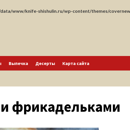
data/www/knife-shishulin.ru/wp-content/themes/covernew
ы
Выпечка
Десерты
Карта сайта
ю и фрикадельками