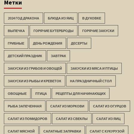
Метки
2024 ГОД ДРАКОНА
БЛЮДА ИЗ ЯИЦ
В ДУХОВКЕ
ВЫПЕЧКА
ГОРЯЧИЕ БУТЕРБРОДЫ
ГОРЯЧИЕ ЗАКУСКИ
ГРИБНЫЕ
ДЕНЬ РОЖДЕНИЯ
ДЕСЕРТЫ
ДЕТСКИЙ ПРАЗДНИК
ЗАВТРАК
ЗАКУСКИ ИЗ ГРИБОВ И ОВОЩЕЙ
ЗАКУСКИ ИЗ МЯСА И ПТИЦЫ
ЗАКУСКИ ИЗ РЫБЫ И КРЕВЕТОК
НА ПРАЗДНИЧНЫЙ СТОЛ
ОВОЩНЫЕ
ПТИЦА
РЕЦЕПТЫ ДЛЯ НАЧИНАЮЩИХ
РЫБА ЗАПЕЧЕННАЯ
САЛАТ ИЗ МОРКОВИ
САЛАТ ИЗ ОГУРЦОВ
САЛАТ ИЗ ПОМИДОРОВ
САЛАТ ИЗ СВЕКЛЫ
САЛАТ ИЗ ЯИЦ
САЛАТ МЯСНОЙ
САЛАТНЫЕ ЗАПРАВКИ
САЛАТ С КУКУРУЗОЙ