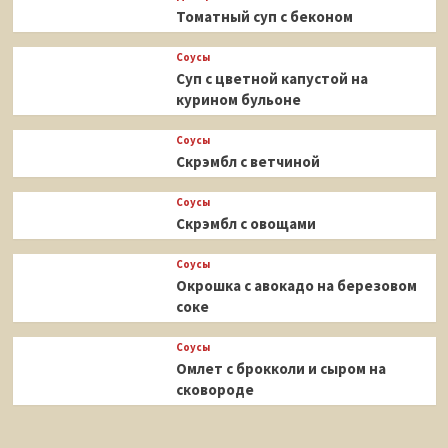
Томатный суп с беконом
Соусы
Суп с цветной капустой на
курином бульоне
Соусы
Скрэмбл с ветчиной
Соусы
Скрэмбл с овощами
Соусы
Окрошка с авокадо на березовом
соке
Соусы
Омлет с брокколи и сыром на
сковороде