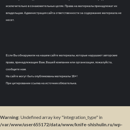
исключительно в ознакомительных целях. Права на материалы принадлежат их
владельцам. Администрация сайта ответственности за содержание материала не
несет.
Если Вы обнаружили на нашем сайте материалы, которые нарушают авторские
права, принадлежащие Вам, Вашей компании или организации, пожалуйста,
сообщите нам.
На сайте могут быть опубликованы материалы 18+!
При цитировании ссылка на источник обязательна.
Warning
: Undefined array key "integration_type" in
/var/www/user655172/data/www/knife-shishulin.ru/wp-