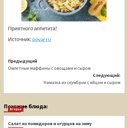
Приятного аппетита!
Источник:
povar.ru
Навигация
Предыдущий
Омлетные маффины с овощами и сыром
записи
Следующий:
Намазка из скумбрии с яйцом и сыром
Похожие блюда:
Второе
Салат из помидоров и огурцов на зиму