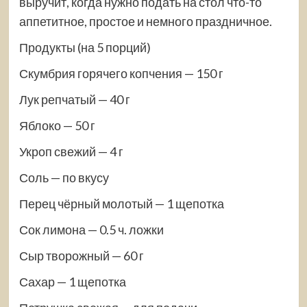
выручит, когда нужно подать на стол что-то
аппетитное, простое и немного праздничное.
Продукты (на 5 порций)
Скумбрия горячего копчения — 150 г
Лук репчатый — 40 г
Яблоко — 50 г
Укроп свежий — 4 г
Соль — по вкусу
Перец чёрный молотый — 1 щепотка
Сок лимона — 0.5 ч. ложки
Сыр творожный — 60 г
Сахар — 1 щепотка