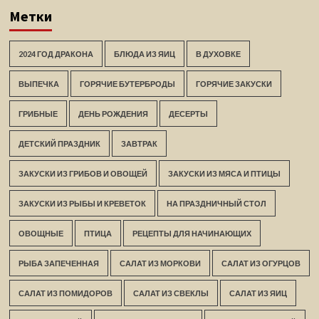
Метки
2024 ГОД ДРАКОНА
БЛЮДА ИЗ ЯИЦ
В ДУХОВКЕ
ВЫПЕЧКА
ГОРЯЧИЕ БУТЕРБРОДЫ
ГОРЯЧИЕ ЗАКУСКИ
ГРИБНЫЕ
ДЕНЬ РОЖДЕНИЯ
ДЕСЕРТЫ
ДЕТСКИЙ ПРАЗДНИК
ЗАВТРАК
ЗАКУСКИ ИЗ ГРИБОВ И ОВОЩЕЙ
ЗАКУСКИ ИЗ МЯСА И ПТИЦЫ
ЗАКУСКИ ИЗ РЫБЫ И КРЕВЕТОК
НА ПРАЗДНИЧНЫЙ СТОЛ
ОВОЩНЫЕ
ПТИЦА
РЕЦЕПТЫ ДЛЯ НАЧИНАЮЩИХ
РЫБА ЗАПЕЧЕННАЯ
САЛАТ ИЗ МОРКОВИ
САЛАТ ИЗ ОГУРЦОВ
САЛАТ ИЗ ПОМИДОРОВ
САЛАТ ИЗ СВЕКЛЫ
САЛАТ ИЗ ЯИЦ