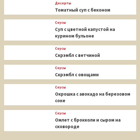
Десерты
Томатный суп с беконом
Соусы
Суп с цветной капустой на
курином бульоне
Соусы
Скрэмбл с ветчиной
Соусы
Скрэмбл с овощами
Соусы
Окрошка с авокадо на березовом
соке
Соусы
Омлет с брокколи и сыром на
сковороде