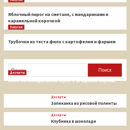
Яблочный пирог на сметане, с мандаринами и
карамельной корочкой
Закуски
Трубочки из теста фило с картофелем и фаршем
Найти:
Десерты
Кекс на миндальной муке с ягодным соусом
Десерты
Запеканка из рисовой поленты
Десерты
Клубника в шоколаде