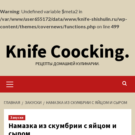
Warning
: Undefined variable $meta2 in
/var/www/user655172/data/www/knife-shishulin.ru/wp-
content/themes/covernews/functions.php
on line
499
Перейти
Knife Coocking.
к
содержимому
РЕЦЕПТЫ ДОМАШНЕЙ КУЛИНАРИИ.
Основное
меню
ГЛАВНАЯ
ЗАКУСКИ
НАМАЗКА ИЗ СКУМБРИИ С ЯЙЦОМ И СЫРОМ
Закуски
Намазка из скумбрии с яйцом и
сыром