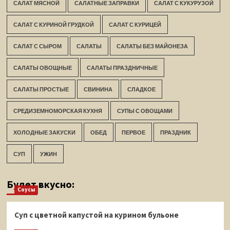
САЛАТ МЯСНОЙ
САЛАТНЫЕ ЗАПРАВКИ
САЛАТ С КУКУРУЗОЙ
САЛАТ С КУРИНОЙ ГРУДКОЙ
САЛАТ С КУРИЦЕЙ
САЛАТ С СЫРОМ
САЛАТЫ
САЛАТЫ БЕЗ МАЙОНЕЗА
САЛАТЫ ОВОЩНЫЕ
САЛАТЫ ПРАЗДНИЧНЫЕ
САЛАТЫ ПРОСТЫЕ
СВИНИНА
СЛАДКОЕ
СРЕДИЗЕМНОМОРСКАЯ КУХНЯ
СУПЫ С ОВОЩАМИ
ХОЛОДНЫЕ ЗАКУСКИ
ОБЕД
ПЕРВОЕ
ПРАЗДНИК
СУП
УЖИН
Будет вкусно:
Соусы
Суп с цветной капустой на курином бульоне