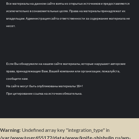
Все материалы на данном сайте взяты из открытых источников и предоставляются
исключительно в ознакомительных целях. Права на материалы принадлежат их
владельцам. Администрация сайта ответственности за содержание материала не
несет.
Если Вы обнаружили на нашем сайте материалы, которые нарушают авторские
права, принадлежащие Вам, Вашей компании или организации, пожалуйста,
сообщите нам.
На сайте могут быть опубликованы материалы 18+!
При цитировании ссылка на источник обязательна.
Warning
: Undefined array key "integration_type" in
/var/www/user655172/data/www/knife-shishulin.ru/wp-