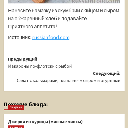
Нанесите намазку из скумбрии с яйцом и сыром
на обжаренный хлеб и подавайте.
Приятного аппетита!
Источник:
russianfood.com
Навигация
Предыдущий
Макароны по-флотски с рыбой
записи
Следующий:
Салат с кальмарами, плавленым сыром и огурцами
Похожие блюда:
Закуски
Джерки из курицы (мясные чипсы)
Закуски