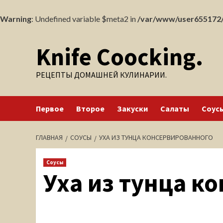
Warning
: Undefined variable $meta2 in
/var/www/user655172/
Перейти
Knife Coocking.
к
содержимому
РЕЦЕПТЫ ДОМАШНЕЙ КУЛИНАРИИ.
Первое
Второе
Закуски
Салаты
Соус
ГЛАВНАЯ
СОУСЫ
УХА ИЗ ТУНЦА КОНСЕРВИРОВАННОГО
Соусы
Уха из тунца к