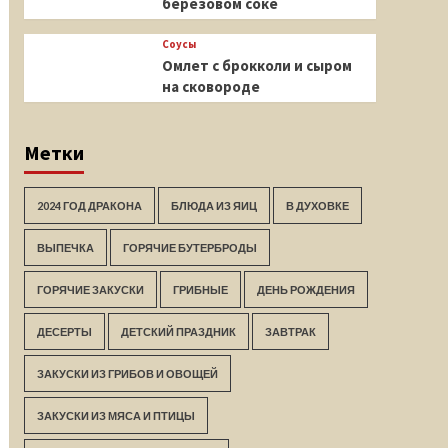
березовом соке
Соусы
Омлет с брокколи и сыром
на сковороде
Метки
2024 ГОД ДРАКОНА
БЛЮДА ИЗ ЯИЦ
В ДУХОВКЕ
ВЫПЕЧКА
ГОРЯЧИЕ БУТЕРБРОДЫ
ГОРЯЧИЕ ЗАКУСКИ
ГРИБНЫЕ
ДЕНЬ РОЖДЕНИЯ
ДЕСЕРТЫ
ДЕТСКИЙ ПРАЗДНИК
ЗАВТРАК
ЗАКУСКИ ИЗ ГРИБОВ И ОВОЩЕЙ
ЗАКУСКИ ИЗ МЯСА И ПТИЦЫ