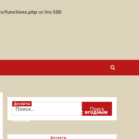
s/functions.php
on line
500
Десерты
Найти:
Кекс на миндальной муке с ягодным
соусом
Десерты