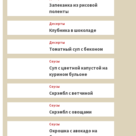
Запеканка из рисовой
поленты
Десерты
Клубника в шоколаде
Десерты
Томатный суп с беконом
Соусы
Суп с цветной капустой на
курином бульоне
Соусы
Скрэмбл с ветчиной
Соусы
Скрэмбл с овощами
Соусы
Окрошка с авокадо на