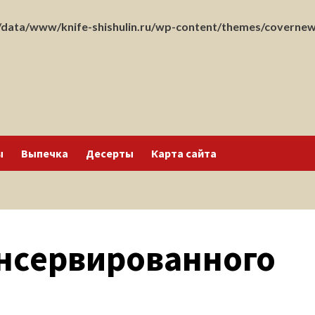
data/www/knife-shishulin.ru/wp-content/themes/covernew
ы
Выпечка
Десерты
Карта сайта
онсервированного