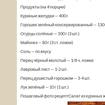
Продукты (на 4 порции)
Куриные желудки — 400 г
Горошек зелёный консервированный — 130-
Огурцы солёные — 100 г (3 шт.)
Майонез — 80 г (3 ст. ложки)
Соль — по вкусу
Перец чёрный молотый — 1/8 ч. ложки
Лавровый лист — 1-2 шт.
Перец душистый
горошком — 3-4 шт.
Лук зелёный — 10 г (1 шт.)
Пошаговый фото рецептСалат из куриных ж