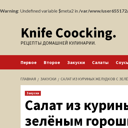
Warning
: Undefined variable $meta2 in
/var/www/user655172/
Перейти
Knife Coocking.
к
содержимому
РЕЦЕПТЫ ДОМАШНЕЙ КУЛИНАРИИ.
Первое
Второе
Закуски
Салаты
Соус
ГЛАВНАЯ
ЗАКУСКИ
САЛАТ ИЗ КУРИНЫХ ЖЕЛУДКОВ С ЗЕ
Закуски
Салат из курин
зелёным горош