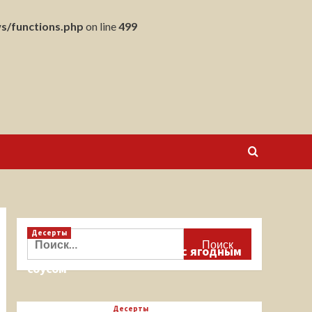
s/functions.php
on line
499
Десерты
Найти:
Кекс на миндальной муке с ягодным
соусом
Десерты