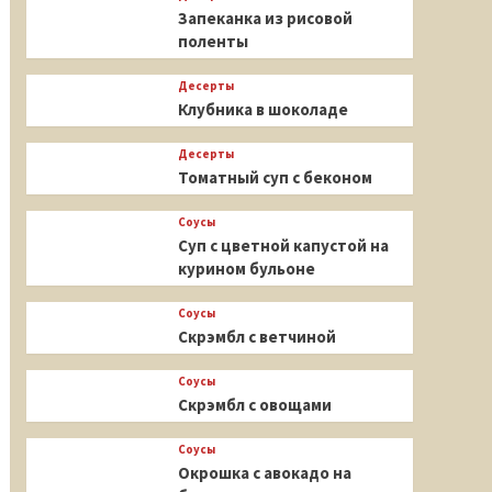
Запеканка из рисовой
поленты
Десерты
Клубника в шоколаде
Десерты
Томатный суп с беконом
Соусы
Суп с цветной капустой на
курином бульоне
Соусы
Скрэмбл с ветчиной
Соусы
Скрэмбл с овощами
Соусы
Окрошка с авокадо на