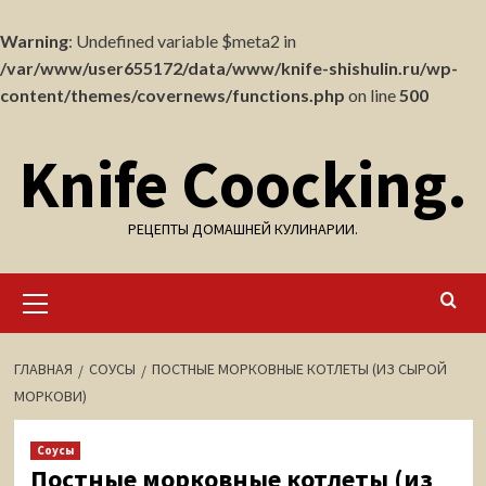
Warning
: Undefined variable $meta2 in
/var/www/user655172/data/www/knife-shishulin.ru/wp-
content/themes/covernews/functions.php
on line
500
Перейти
Knife Coocking.
к
содержимому
РЕЦЕПТЫ ДОМАШНЕЙ КУЛИНАРИИ.
Основное
меню
ГЛАВНАЯ
СОУСЫ
ПОСТНЫЕ МОРКОВНЫЕ КОТЛЕТЫ (ИЗ СЫРОЙ
МОРКОВИ)
Соусы
Постные морковные котлеты (из