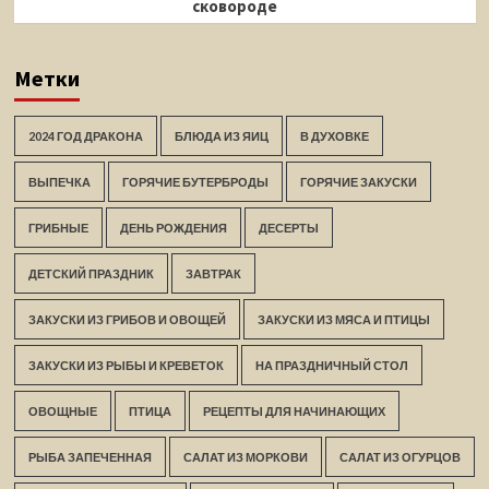
сковороде
Метки
2024 ГОД ДРАКОНА
БЛЮДА ИЗ ЯИЦ
В ДУХОВКЕ
ВЫПЕЧКА
ГОРЯЧИЕ БУТЕРБРОДЫ
ГОРЯЧИЕ ЗАКУСКИ
ГРИБНЫЕ
ДЕНЬ РОЖДЕНИЯ
ДЕСЕРТЫ
ДЕТСКИЙ ПРАЗДНИК
ЗАВТРАК
ЗАКУСКИ ИЗ ГРИБОВ И ОВОЩЕЙ
ЗАКУСКИ ИЗ МЯСА И ПТИЦЫ
ЗАКУСКИ ИЗ РЫБЫ И КРЕВЕТОК
НА ПРАЗДНИЧНЫЙ СТОЛ
ОВОЩНЫЕ
ПТИЦА
РЕЦЕПТЫ ДЛЯ НАЧИНАЮЩИХ
РЫБА ЗАПЕЧЕННАЯ
САЛАТ ИЗ МОРКОВИ
САЛАТ ИЗ ОГУРЦОВ