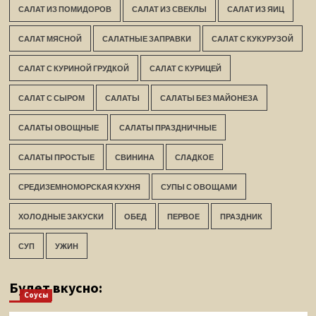
САЛАТ ИЗ ПОМИДОРОВ
САЛАТ ИЗ СВЕКЛЫ
САЛАТ ИЗ ЯИЦ
САЛАТ МЯСНОЙ
САЛАТНЫЕ ЗАПРАВКИ
САЛАТ С КУКУРУЗОЙ
САЛАТ С КУРИНОЙ ГРУДКОЙ
САЛАТ С КУРИЦЕЙ
САЛАТ С СЫРОМ
САЛАТЫ
САЛАТЫ БЕЗ МАЙОНЕЗА
САЛАТЫ ОВОЩНЫЕ
САЛАТЫ ПРАЗДНИЧНЫЕ
САЛАТЫ ПРОСТЫЕ
СВИНИНА
СЛАДКОЕ
СРЕДИЗЕМНОМОРСКАЯ КУХНЯ
СУПЫ С ОВОЩАМИ
ХОЛОДНЫЕ ЗАКУСКИ
ОБЕД
ПЕРВОЕ
ПРАЗДНИК
СУП
УЖИН
Будет вкусно:
Соусы