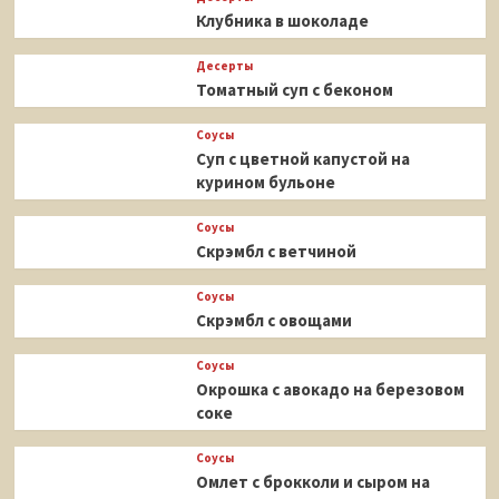
Клубника в шоколаде
Десерты
Томатный суп с беконом
Соусы
Суп с цветной капустой на
курином бульоне
Соусы
Скрэмбл с ветчиной
Соусы
Скрэмбл с овощами
Соусы
Окрошка с авокадо на березовом
соке
Соусы
Омлет с брокколи и сыром на