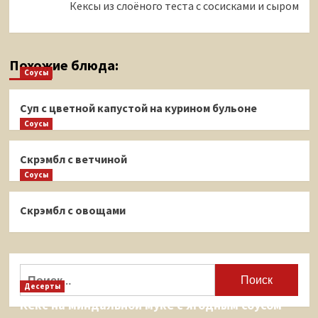
Кексы из слоёного теста с сосисками и сыром
Похожие блюда:
Соусы
Суп с цветной капустой на курином бульоне
Соусы
Скрэмбл с ветчиной
Соусы
Скрэмбл с овощами
Найти:
Десерты
Кекс на миндальной муке с ягодным соусом