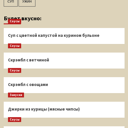
СУП
УЖИН
Будет вкусно:
Соусы
Суп с цветной капустой на курином бульоне
Соусы
Скрэмбл с ветчиной
Соусы
Скрэмбл с овощами
Закуски
Джерки из курицы (мясные чипсы)
Соусы