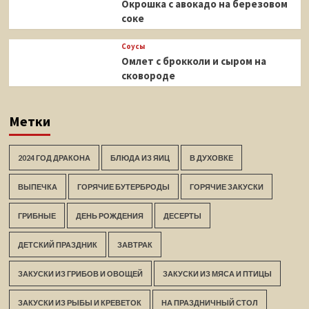
Окрошка с авокадо на березовом
соке
Соусы
Омлет с брокколи и сыром на
сковороде
Метки
2024 ГОД ДРАКОНА
БЛЮДА ИЗ ЯИЦ
В ДУХОВКЕ
ВЫПЕЧКА
ГОРЯЧИЕ БУТЕРБРОДЫ
ГОРЯЧИЕ ЗАКУСКИ
ГРИБНЫЕ
ДЕНЬ РОЖДЕНИЯ
ДЕСЕРТЫ
ДЕТСКИЙ ПРАЗДНИК
ЗАВТРАК
ЗАКУСКИ ИЗ ГРИБОВ И ОВОЩЕЙ
ЗАКУСКИ ИЗ МЯСА И ПТИЦЫ
ЗАКУСКИ ИЗ РЫБЫ И КРЕВЕТОК
НА ПРАЗДНИЧНЫЙ СТОЛ