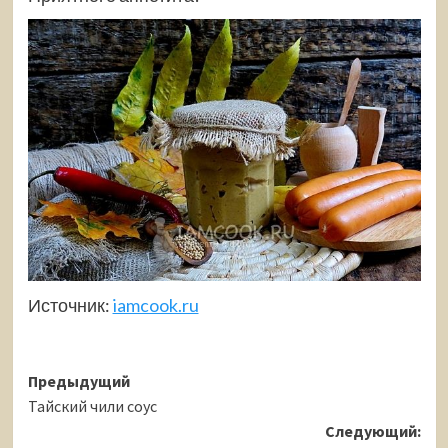
Источник:
iamcook.ru
Навигация
Предыдущий
Тайский чили соус
записи
Следующий: