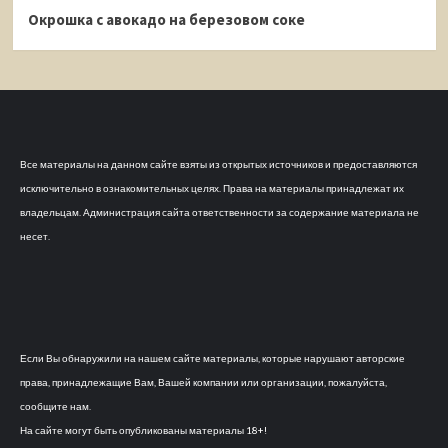
Окрошка с авокадо на березовом соке
Все материалы на данном сайте взяты из открытых источников и предоставляются
исключительно в ознакомительных целях. Права на материалы принадлежат их
владельцам. Администрация сайта ответственности за содержание материала не
несет.
Если Вы обнаружили на нашем сайте материалы, которые нарушают авторские
права, принадлежащие Вам, Вашей компании или организации, пожалуйста,
сообщите нам.
На сайте могут быть опубликованы материалы 18+!