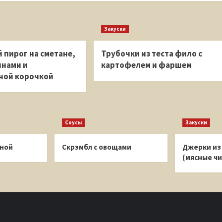
Закуски
 пирог на сметане,
Трубочки из теста фило с
инами и
картофелем и фаршем
ной корочкой
Соусы
Закуски
иной
Скрэмбл с овощами
Джерки из
(мясные чи