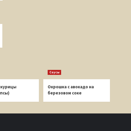
Соусы
 курицы
Окрошка с авокадо на
псы)
березовом соке