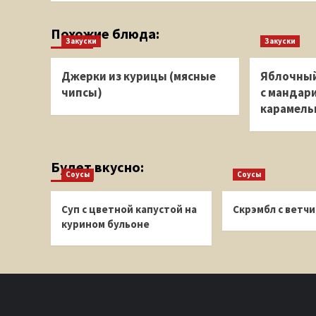
Похожие блюда:
Закуски
Закуски
Джерки из курицы (мясные
Яблочный
чипсы)
с мандар
карамель
Будет вкусно:
Соусы
Соусы
Суп с цветной капустой на
Скрэмбл с ветч
курином бульоне