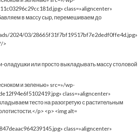
oads/2024/03/28665f31f7bf19517bf7e2dedf0ffe4d.jpg»
″/>
и-оладушки или просто выкладывать массу столовой
47deaac964239145.jpg» class=»aligncenter»