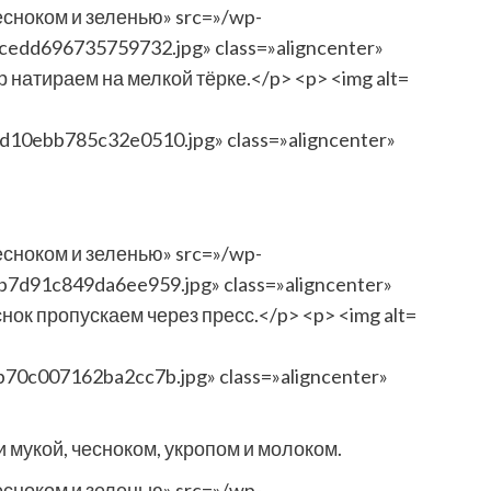
10ebb785c32e0510.jpg» class=»aligncenter»
70c007162ba2cc7b.jpg» class=»aligncenter»
и мукой, чесноком, укропом и молоком.