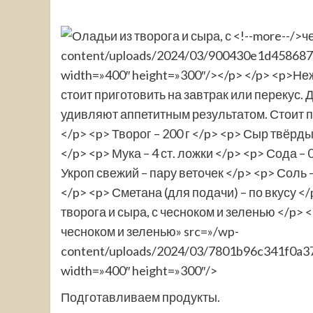
чесноком и зеленью» src=»/wp-
content/uploads/2024/03/7801b96c341f0a37d
width=»400″ height=»300″/>
Подготавливаем продукты.