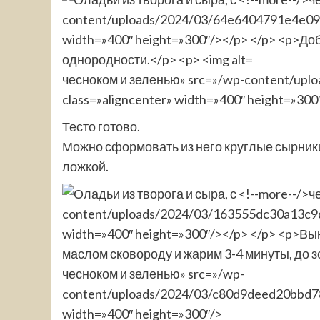
чесноком и зеленью» src=»/wp-content/upl
class=»aligncenter» width=»400″ height=»300
Тесто готово.
Можно сформовать из него круглые сырник
ложкой.
чесноком и зеленью» src=»/wp-
content/uploads/2024/03/c80d9deed20bbd78
width=»400″ height=»300″/>