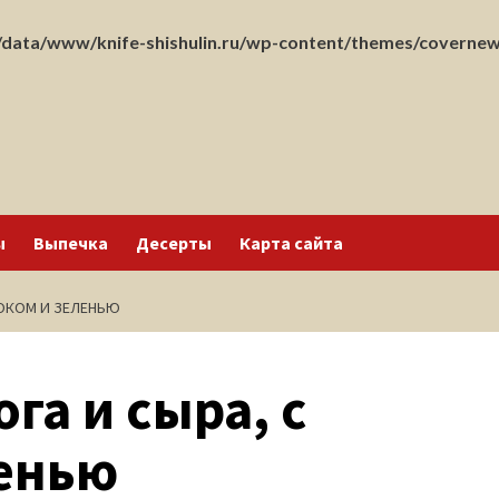
data/www/knife-shishulin.ru/wp-content/themes/covernew
ы
Выпечка
Десерты
Карта сайта
НОКОМ И ЗЕЛЕНЬЮ
га и сыра, с
ленью