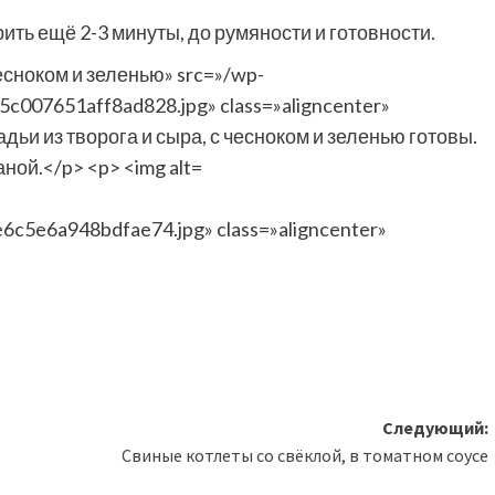
ь ещё 2-3 минуты, до румяности и готовности.
c5e6a948bdfae74.jpg» class=»aligncenter»
Следующий:
Свиные котлеты со свёклой, в томатном соусе