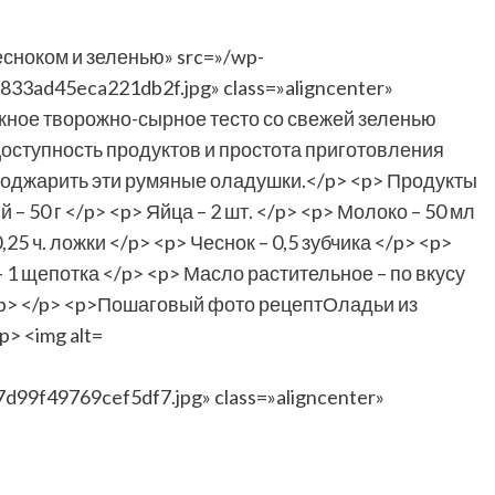
99f49769cef5df7.jpg» class=»aligncenter»