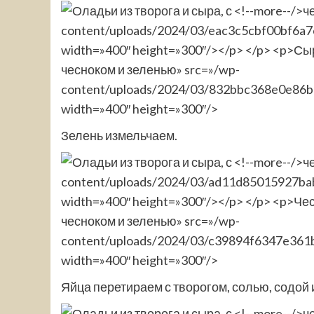
чесноком и зеленью» src=»/wp-
content/uploads/2024/03/832bbc368e0e86bd
width=»400″ height=»300″/>
Зелень измельчаем.
чесноком и зеленью» src=»/wp-
content/uploads/2024/03/c39894f6347e361b
width=»400″ height=»300″/>
Яйца перетираем с творогом, солью, содой 