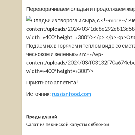
Переворачиваем оладьи и продолжаем жарит
чесноком и зеленью» src=»/wp-
content/uploads/2024/03/f03132f70a674ebe6
width=»400″ height=»300″/>
Приятного аппетита!
Источник:
russianfood.com
Навигация
Предыдущий
Салат из пекинской капусты с яблоком
записи