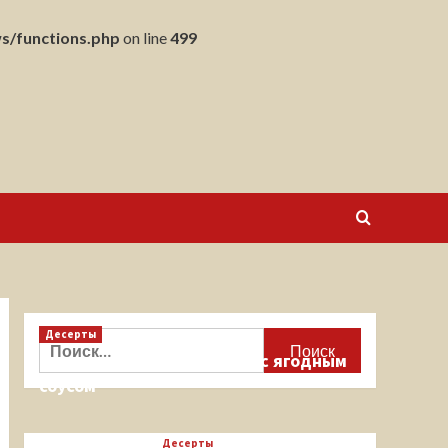
s/functions.php
on line
499
Десерты
Найти:
Кекс на миндальной муке с ягодным
соусом
Десерты