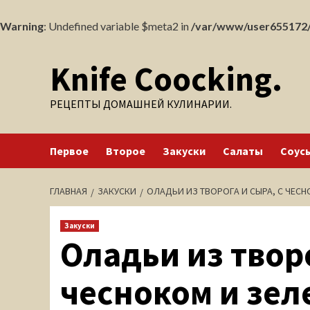
Warning
: Undefined variable $meta2 in
/var/www/user655172/
Перейти
Knife Coocking.
к
содержимому
РЕЦЕПТЫ ДОМАШНЕЙ КУЛИНАРИИ.
Первое
Второе
Закуски
Салаты
Соус
ГЛАВНАЯ
ЗАКУСКИ
ОЛАДЬИ ИЗ ТВОРОГА И СЫРА, С ЧЕС
Закуски
Оладьи из творо
чесноком и зе