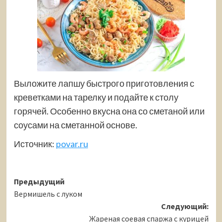
Выложите лапшу быстрого приготовления с
креветками на тарелку и подайте к столу
горячей. Особенно вкусна она со сметаной или
соусами на сметанной основе.
Источник:
povar.ru
Навигация
Предыдущий
Вермишель с луком
записи
Следующий:
Жареная соевая спаржа с курицей