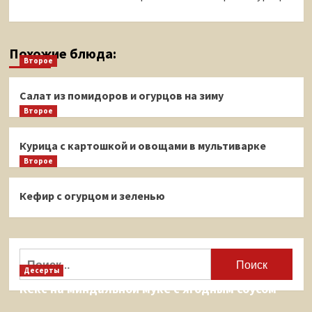
Похожие блюда:
Второе
Салат из помидоров и огурцов на зиму
Второе
Курица с картошкой и овощами в мультиварке
Второе
Кефир с огурцом и зеленью
Найти:
Десерты
Кекс на миндальной муке с ягодным соусом