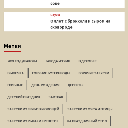
соке
Соусы
Омлет с брокколи и сыром на
сковороде
Метки
2024 ГОД ДРАКОНА
БЛЮДА ИЗ ЯИЦ
В ДУХОВКЕ
ВЫПЕЧКА
ГОРЯЧИЕ БУТЕРБРОДЫ
ГОРЯЧИЕ ЗАКУСКИ
ГРИБНЫЕ
ДЕНЬ РОЖДЕНИЯ
ДЕСЕРТЫ
ДЕТСКИЙ ПРАЗДНИК
ЗАВТРАК
ЗАКУСКИ ИЗ ГРИБОВ И ОВОЩЕЙ
ЗАКУСКИ ИЗ МЯСА И ПТИЦЫ
ЗАКУСКИ ИЗ РЫБЫ И КРЕВЕТОК
НА ПРАЗДНИЧНЫЙ СТОЛ