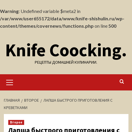
Warning
: Undefined variable $meta2 in
/var/www/user655172/data/www/knife-shishulin.ru/wp-
content/themes/covernews/functions.php
on line
500
Перейти
Knife Coocking.
к
содержимому
РЕЦЕПТЫ ДОМАШНЕЙ КУЛИНАРИИ.
Основное
меню
ГЛАВНАЯ
ВТОРОЕ
ЛАПША БЫСТРОГО ПРИГОТОВЛЕНИЯ С
КРЕВЕТКАМИ
Второе
Лапша быстрого приготовления с