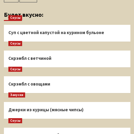
Будет вкусно:
Соусы
Суп с цветной капустой на курином бульоне
Соусы
Скрэмбл с ветчиной
Соусы
Скрэмбл с овощами
Закуски
Джерки из курицы (мясные чипсы)
Соусы