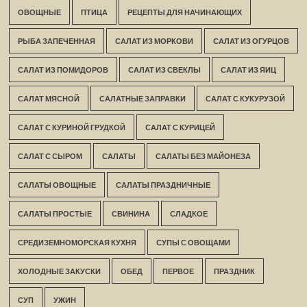
ОВОЩНЫЕ
ПТИЦА
РЕЦЕПТЫ ДЛЯ НАЧИНАЮЩИХ
РЫБА ЗАПЕЧЕННАЯ
САЛАТ ИЗ МОРКОВИ
САЛАТ ИЗ ОГУРЦОВ
САЛАТ ИЗ ПОМИДОРОВ
САЛАТ ИЗ СВЕКЛЫ
САЛАТ ИЗ ЯИЦ
САЛАТ МЯСНОЙ
САЛАТНЫЕ ЗАПРАВКИ
САЛАТ С КУКУРУЗОЙ
САЛАТ С КУРИНОЙ ГРУДКОЙ
САЛАТ С КУРИЦЕЙ
САЛАТ С СЫРОМ
САЛАТЫ
САЛАТЫ БЕЗ МАЙОНЕЗА
САЛАТЫ ОВОЩНЫЕ
САЛАТЫ ПРАЗДНИЧНЫЕ
САЛАТЫ ПРОСТЫЕ
СВИНИНА
СЛАДКОЕ
СРЕДИЗЕМНОМОРСКАЯ КУХНЯ
СУПЫ С ОВОЩАМИ
ХОЛОДНЫЕ ЗАКУСКИ
ОБЕД
ПЕРВОЕ
ПРАЗДНИК
СУП
УЖИН