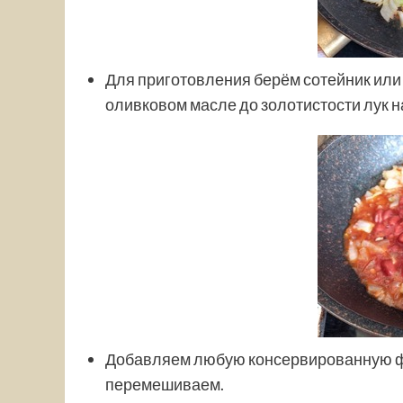
Для приготовления берём сотейник или
оливковом масле до золотистости лук на
Добавляем любую консервированную фас
перемешиваем.