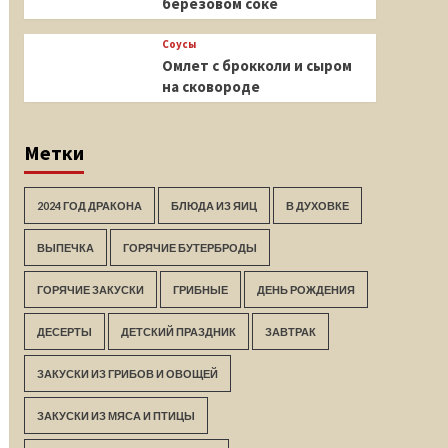
березовом соке
Соусы
Омлет с брокколи и сыром
на сковороде
Метки
2024 ГОД ДРАКОНА
БЛЮДА ИЗ ЯИЦ
В ДУХОВКЕ
ВЫПЕЧКА
ГОРЯЧИЕ БУТЕРБРОДЫ
ГОРЯЧИЕ ЗАКУСКИ
ГРИБНЫЕ
ДЕНЬ РОЖДЕНИЯ
ДЕСЕРТЫ
ДЕТСКИЙ ПРАЗДНИК
ЗАВТРАК
ЗАКУСКИ ИЗ ГРИБОВ И ОВОЩЕЙ
ЗАКУСКИ ИЗ МЯСА И ПТИЦЫ