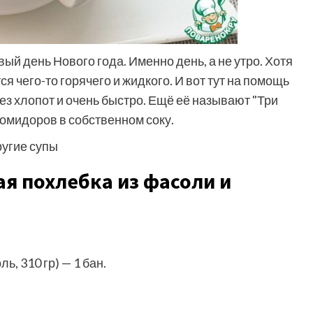
й день Нового года. Именно день, а не утро. Хотя
ся чего-то горячего и жидкого. И вот тут на помощь
без хлопот и очень быстро. Ещё её называют "Три
помидоров в собственном соку.
ругие супы
я похлебка из фасоли и
, 310 гр) — 1 бан.