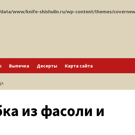
data/www/knife-shishulin.ru/wp-content/themes/covernew
ы
Выпечка
Десерты
Карта сайта
ЦА
ка из фасоли и