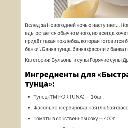
Вслед за Новогодней ночью наступает… Новы
еды остаётся обычно много, но всегда хочет
придёт такая похлёбка, которая готовится 
банки". Банка тунца, банка фасоли и банка 
Категория: Бульоны и супы Горячие супы Д
Ингредиенты для «Быстра
тунца»:
Тунец (ТМ FORTUNA) — 1 бан.
Фасоль консервированная (любая фасоль
Томаты в собственном соку — 400 г