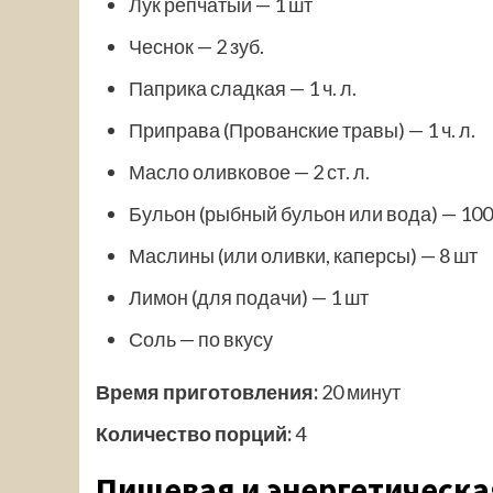
Лук репчатый — 1 шт
Чеснок — 2 зуб.
Паприка сладкая — 1 ч. л.
Приправа (Прованские травы) — 1 ч. л.
Масло оливковое — 2 ст. л.
Бульон (рыбный бульон или вода) — 10
Маслины (или оливки, каперсы) — 8 шт
Лимон (для подачи) — 1 шт
Соль — по вкусу
Время приготовления:
20 минут
Количество порций:
4
Пищевая и энергетическа