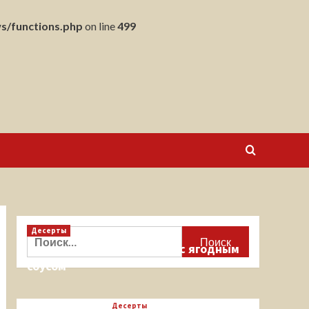
s/functions.php
on line
499
Десерты
Найти:
Кекс на миндальной муке с ягодным
соусом
Десерты