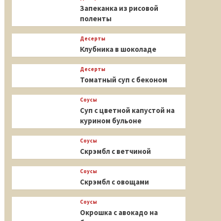
Запеканка из рисовой
поленты
Десерты
Клубника в шоколаде
Десерты
Томатный суп с беконом
Соусы
Суп с цветной капустой на
курином бульоне
Соусы
Скрэмбл с ветчиной
Соусы
Скрэмбл с овощами
Соусы
Окрошка с авокадо на