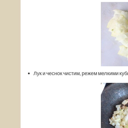
Лук и чеснок чистим, режем мелкими куб