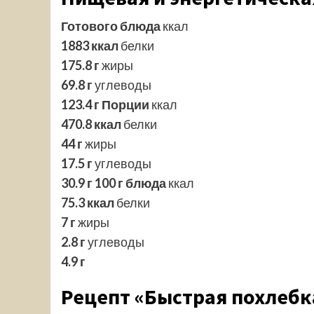
Готового блюда
ккал
1883 ккал
белки
175.8 г
жиры
69.8 г
углеводы
123.4 г
Порции
ккал
470.8 ккал
белки
44 г
жиры
17.5 г
углеводы
30.9 г
100 г блюда
ккал
75.3 ккал
белки
7 г
жиры
2.8 г
углеводы
4.9 г
Рецепт «Быстрая похлебка