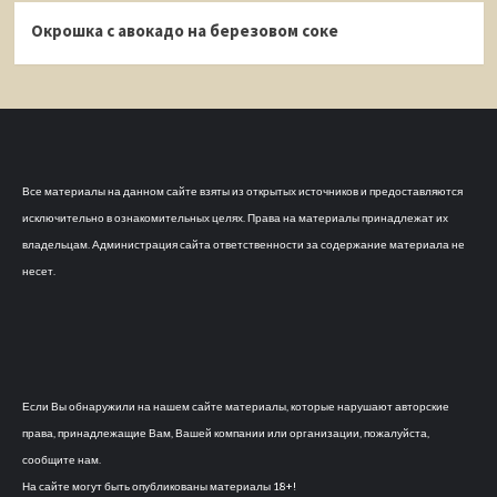
Окрошка с авокадо на березовом соке
Все материалы на данном сайте взяты из открытых источников и предоставляются
исключительно в ознакомительных целях. Права на материалы принадлежат их
владельцам. Администрация сайта ответственности за содержание материала не
несет.
Если Вы обнаружили на нашем сайте материалы, которые нарушают авторские
права, принадлежащие Вам, Вашей компании или организации, пожалуйста,
сообщите нам.
На сайте могут быть опубликованы материалы 18+!