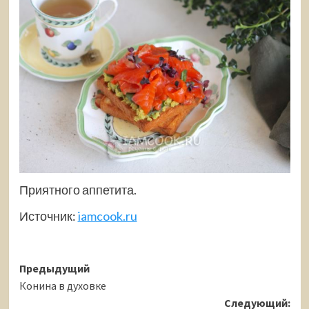
Приятного аппетита.
Источник:
iamcook.ru
Навигация
Предыдущий
Конина в духовке
записи
Следующий: