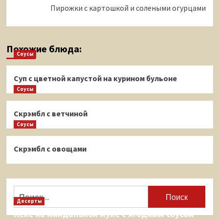
Пирожки с картошкой и солеными огурцами
Похожие блюда:
Соусы
Суп с цветной капустой на курином бульоне
Соусы
Скрэмбл с ветчиной
Соусы
Скрэмбл с овощами
Найти:
Десерты
Кекс на миндальной муке с ягодным соусом