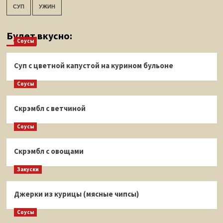
СУП
УЖИН
Будет вкусно:
Соусы
Суп с цветной капустой на курином бульоне
Соусы
Скрэмбл с ветчиной
Соусы
Скрэмбл с овощами
Закуски
Джерки из курицы (мясные чипсы)
Соусы