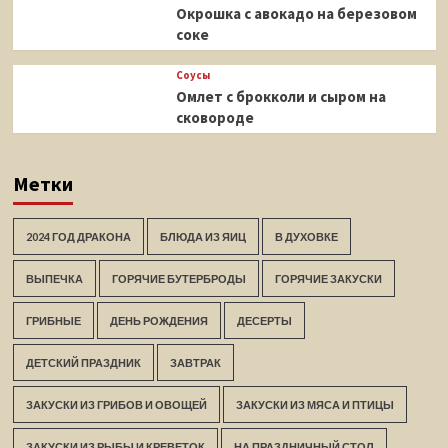
Окрошка с авокадо на березовом
соке
Соусы
Омлет с брокколи и сыром на
сковороде
Метки
2024 ГОД ДРАКОНА
БЛЮДА ИЗ ЯИЦ
В ДУХОВКЕ
ВЫПЕЧКА
ГОРЯЧИЕ БУТЕРБРОДЫ
ГОРЯЧИЕ ЗАКУСКИ
ГРИБНЫЕ
ДЕНЬ РОЖДЕНИЯ
ДЕСЕРТЫ
ДЕТСКИЙ ПРАЗДНИК
ЗАВТРАК
ЗАКУСКИ ИЗ ГРИБОВ И ОВОЩЕЙ
ЗАКУСКИ ИЗ МЯСА И ПТИЦЫ
ЗАКУСКИ ИЗ РЫБЫ И КРЕВЕТОК
НА ПРАЗДНИЧНЫЙ СТОЛ