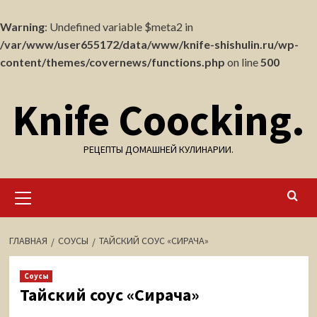
Warning
: Undefined variable $meta2 in
/var/www/user655172/data/www/knife-shishulin.ru/wp-
content/themes/covernews/functions.php
on line
500
Перейти
Knife Coocking.
к
содержимому
РЕЦЕПТЫ ДОМАШНЕЙ КУЛИНАРИИ.
Основное
меню
ГЛАВНАЯ
СОУСЫ
ТАЙСКИЙ СОУС «СИРАЧА»
Соусы
Тайский соус «Сирача»