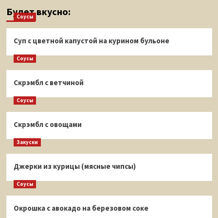
Будет вкусно:
Соусы
Суп с цветной капустой на курином бульоне
Соусы
Скрэмбл с ветчиной
Соусы
Скрэмбл с овощами
Закуски
Джерки из курицы (мясные чипсы)
Соусы
Окрошка с авокадо на березовом соке