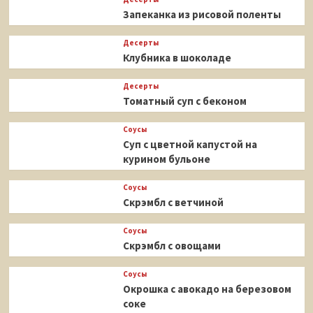
Запеканка из рисовой поленты
Десерты
Клубника в шоколаде
Десерты
Томатный суп с беконом
Соусы
Суп с цветной капустой на
курином бульоне
Соусы
Скрэмбл с ветчиной
Соусы
Скрэмбл с овощами
Соусы
Окрошка с авокадо на березовом
соке