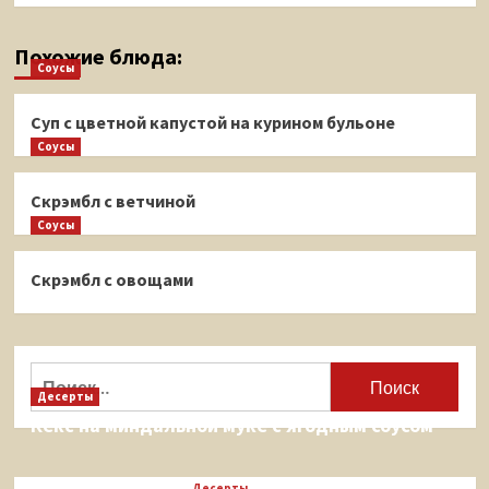
Похожие блюда:
Соусы
Суп с цветной капустой на курином бульоне
Соусы
Скрэмбл с ветчиной
Соусы
Скрэмбл с овощами
Найти:
Десерты
Кекс на миндальной муке с ягодным соусом
Десерты