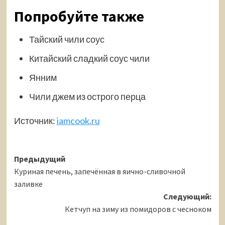
Попробуйте также
Тайский чили соус
Китайский сладкий соус чили
Янним
Чили джем из острого перца
Источник:
iamcook.ru
Навигация
Предыдущий
Куриная печень, запечённая в яично-сливочной
записи
заливке
Следующий:
Кетчуп на зиму из помидоров с чесноком