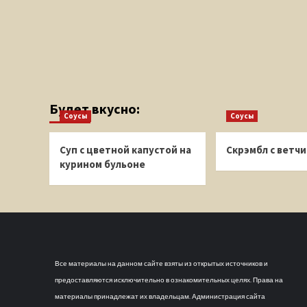
Будет вкусно:
Соусы
Соусы
Суп с цветной капустой на
Скрэмбл с ветч
курином бульоне
Все материалы на данном сайте взяты из открытых источников и
предоставляются исключительно в ознакомительных целях. Права на
материалы принадлежат их владельцам. Администрация сайта