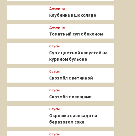
Десерты
Клубника в шоколаде
Десерты
Томатный суп с беконом
Соусы
Суп с цветной капустой на
курином бульоне
Соусы
Скрэмбл с ветчиной
Соусы
Скрэмбл с овощами
Соусы
Окрошка с авокадо на
березовом соке
Соусы