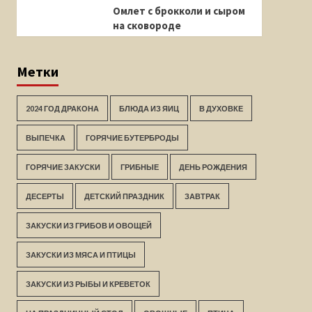
Омлет с брокколи и сыром
на сковороде
Метки
2024 ГОД ДРАКОНА
БЛЮДА ИЗ ЯИЦ
В ДУХОВКЕ
ВЫПЕЧКА
ГОРЯЧИЕ БУТЕРБРОДЫ
ГОРЯЧИЕ ЗАКУСКИ
ГРИБНЫЕ
ДЕНЬ РОЖДЕНИЯ
ДЕСЕРТЫ
ДЕТСКИЙ ПРАЗДНИК
ЗАВТРАК
ЗАКУСКИ ИЗ ГРИБОВ И ОВОЩЕЙ
ЗАКУСКИ ИЗ МЯСА И ПТИЦЫ
ЗАКУСКИ ИЗ РЫБЫ И КРЕВЕТОК