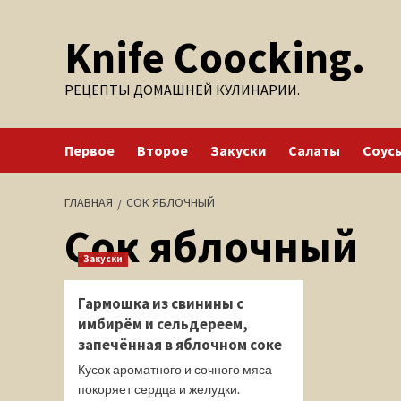
Перейти
Knife Coocking.
к
содержимому
РЕЦЕПТЫ ДОМАШНЕЙ КУЛИНАРИИ.
Первое
Второе
Закуски
Салаты
Соус
ГЛАВНАЯ
СОК ЯБЛОЧНЫЙ
Сок яблочный
Закуски
Гармошка из свинины с
имбирём и сельдереем,
запечённая в яблочном соке
Кусок ароматного и сочного мяса
покоряет сердца и желудки.