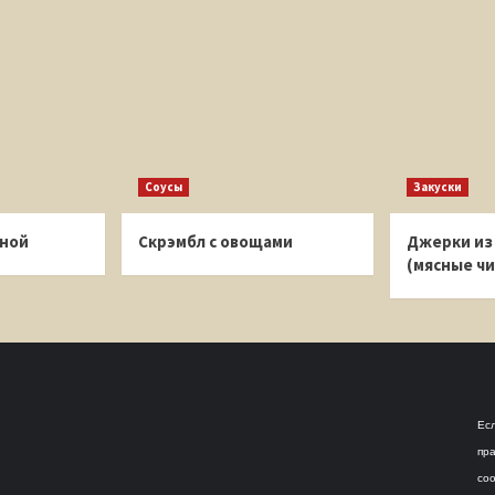
Соусы
Закуски
иной
Скрэмбл с овощами
Джерки из
(мясные чи
Есл
пра
соо