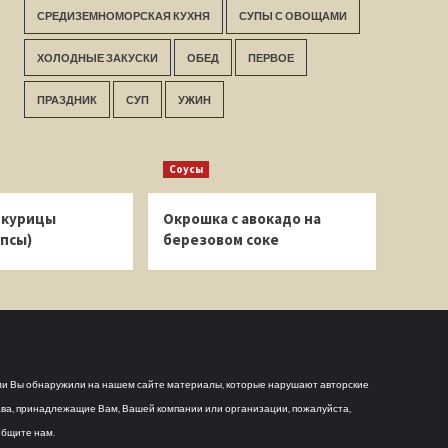
СРЕДИЗЕМНОМОРСКАЯ КУХНЯ
СУПЫ С ОВОЩАМИ
ХОЛОДНЫЕ ЗАКУСКИ
ОБЕД
ПЕРВОЕ
ПРАЗДНИК
СУП
УЖИН
Соусы
 курицы
Окрошка с авокадо на
псы)
березовом соке
и Вы обнаружили на нашем сайте материалы, которые нарушают авторские
ва, принадлежащие Вам, Вашей компании или организации, пожалуйста,
бщите нам.