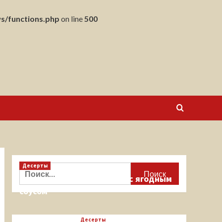
s/functions.php
on line
500
Десерты
Найти:
Кекс на миндальной муке с ягодным
соусом
Десерты