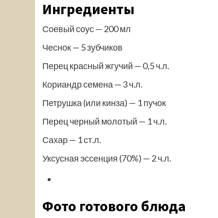
Ингредиенты
Соевый соус — 200 мл
Чеснок — 5 зубчиков
Перец красный жгучий — 0,5 ч.л.
Кориандр семена — 3 ч.л.
Петрушка (или кинза) — 1 пучок
Перец черный молотый — 1 ч.л.
Сахар — 1 ст.л.
Уксусная эссенция (70%) — 2 ч.л.
Фото готового блюда