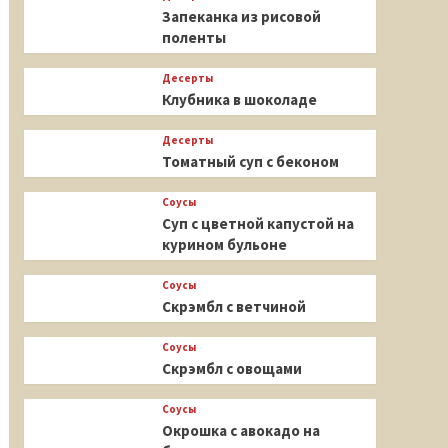
Запеканка из рисовой
поленты
Десерты
Клубника в шоколаде
Десерты
Томатный суп с беконом
Соусы
Суп с цветной капустой на
курином бульоне
Соусы
Скрэмбл с ветчиной
Соусы
Скрэмбл с овощами
Соусы
Окрошка с авокадо на