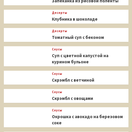
Запеканка из рисовой поленты
Десерты
Клубника в шоколаде
Десерты
Томатный суп с беконом
Соусы
Суп с цветной капустой на
курином бульоне
Соусы
Скрэмбл с ветчиной
Соусы
Скрэмбл с овощами
Соусы
Окрошка с авокадо на березовом
соке