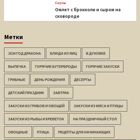
Соусы
Омлет с брокколи и сыром на
сковороде
Метки
2024 ГОД ДРАКОНА
БЛЮДА ИЗ ЯИЦ
В ДУХОВКЕ
ВЫПЕЧКА
ГОРЯЧИЕ БУТЕРБРОДЫ
ГОРЯЧИЕ ЗАКУСКИ
ГРИБНЫЕ
ДЕНЬ РОЖДЕНИЯ
ДЕСЕРТЫ
ДЕТСКИЙ ПРАЗДНИК
ЗАВТРАК
ЗАКУСКИ ИЗ ГРИБОВ И ОВОЩЕЙ
ЗАКУСКИ ИЗ МЯСА И ПТИЦЫ
ЗАКУСКИ ИЗ РЫБЫ И КРЕВЕТОК
НА ПРАЗДНИЧНЫЙ СТОЛ
ОВОЩНЫЕ
ПТИЦА
РЕЦЕПТЫ ДЛЯ НАЧИНАЮЩИХ