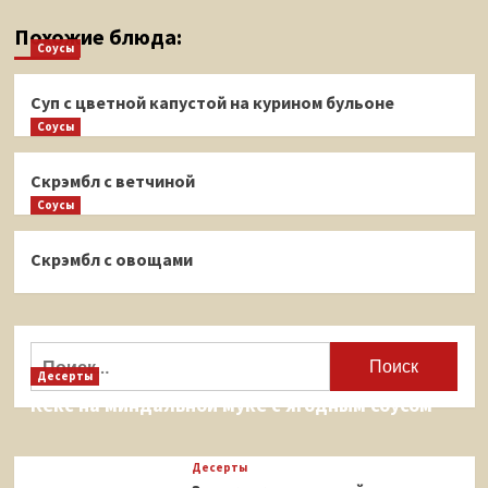
Похожие блюда:
Соусы
Суп с цветной капустой на курином бульоне
Соусы
Скрэмбл с ветчиной
Соусы
Скрэмбл с овощами
Найти:
Десерты
Кекс на миндальной муке с ягодным соусом
Десерты