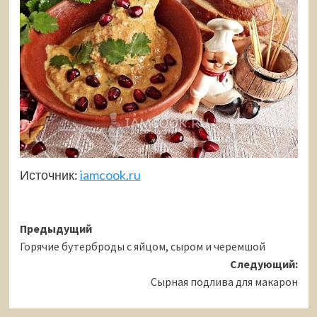
Источник:
iamcook.ru
Навигация
Предыдущий
Горячие бутерброды с яйцом, сыром и черемшой
записи
Следующий:
Сырная подлива для макарон