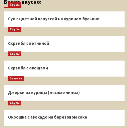
Будет вкусно:
Соусы
Суп с цветной капустой на курином бульоне
Соусы
Скрэмбл с ветчиной
Соусы
Скрэмбл с овощами
Закуски
Джерки из курицы (мясные чипсы)
Соусы
Окрошка с авокадо на березовом соке