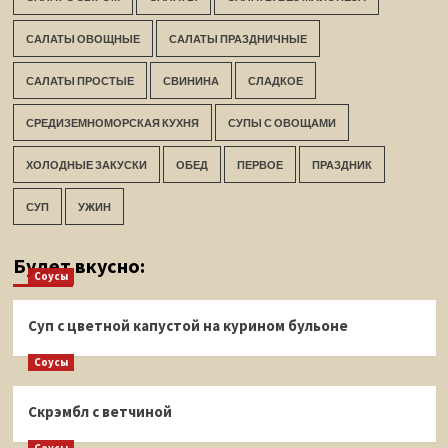
САЛАТЫ ОВОЩНЫЕ
САЛАТЫ ПРАЗДНИЧНЫЕ
САЛАТЫ ПРОСТЫЕ
СВИНИНА
СЛАДКОЕ
СРЕДИЗЕМНОМОРСКАЯ КУХНЯ
СУПЫ С ОВОЩАМИ
ХОЛОДНЫЕ ЗАКУСКИ
ОБЕД
ПЕРВОЕ
ПРАЗДНИК
СУП
УЖИН
Будет вкусно:
Соусы
Суп с цветной капустой на курином бульоне
Соусы
Скрэмбл с ветчиной