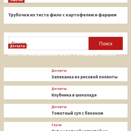
Закуски
Трубочки из теста фило с картофелем и фаршем
Найти:
Десерты
Кекс на миндальной муке с ягодным соусом
Десерты
Запеканка из рисовой поленты
Десерты
Клубника в шоколаде
Десерты
Томатный суп с беконом
Соусы