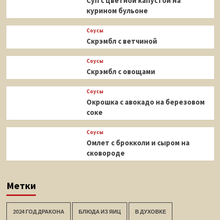
Суп с цветной капустой на
курином бульоне
Соусы
Скрэмбл с ветчиной
Соусы
Скрэмбл с овощами
Соусы
Окрошка с авокадо на березовом
соке
Соусы
Омлет с брокколи и сыром на
сковороде
Метки
2024 ГОД ДРАКОНА
БЛЮДА ИЗ ЯИЦ
В ДУХОВКЕ