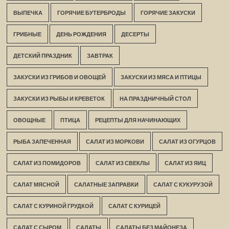
ВЫПЕЧКА
ГОРЯЧИЕ БУТЕРБРОДЫ
ГОРЯЧИЕ ЗАКУСКИ
ГРИБНЫЕ
ДЕНЬ РОЖДЕНИЯ
ДЕСЕРТЫ
ДЕТСКИЙ ПРАЗДНИК
ЗАВТРАК
ЗАКУСКИ ИЗ ГРИБОВ И ОВОЩЕЙ
ЗАКУСКИ ИЗ МЯСА И ПТИЦЫ
ЗАКУСКИ ИЗ РЫБЫ И КРЕВЕТОК
НА ПРАЗДНИЧНЫЙ СТОЛ
ОВОЩНЫЕ
ПТИЦА
РЕЦЕПТЫ ДЛЯ НАЧИНАЮЩИХ
РЫБА ЗАПЕЧЕННАЯ
САЛАТ ИЗ МОРКОВИ
САЛАТ ИЗ ОГУРЦОВ
САЛАТ ИЗ ПОМИДОРОВ
САЛАТ ИЗ СВЕКЛЫ
САЛАТ ИЗ ЯИЦ
САЛАТ МЯСНОЙ
САЛАТНЫЕ ЗАПРАВКИ
САЛАТ С КУКУРУЗОЙ
САЛАТ С КУРИНОЙ ГРУДКОЙ
САЛАТ С КУРИЦЕЙ
САЛАТ С СЫРОМ
САЛАТЫ
САЛАТЫ БЕЗ МАЙОНЕЗА