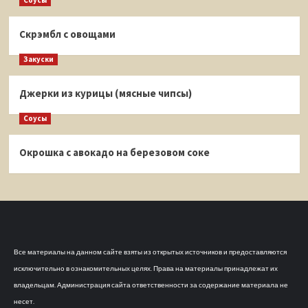
Соусы
Скрэмбл с овощами
Закуски
Джерки из курицы (мясные чипсы)
Соусы
Окрошка с авокадо на березовом соке
Все материалы на данном сайте взяты из открытых источников и предоставляются
исключительно в ознакомительных целях. Права на материалы принадлежат их
владельцам. Администрация сайта ответственности за содержание материала не
несет.