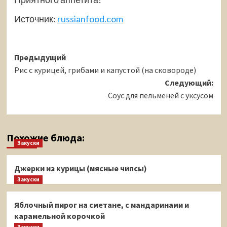
Источник:
russianfood.com
Навигация
Предыдущий
Рис с курицей, грибами и капустой (на сковороде)
записи
Следующий:
Соус для пельменей с уксусом
Похожие блюда:
Закуски
Джерки из курицы (мясные чипсы)
Закуски
Яблочный пирог на сметане, с мандаринами и
карамельной корочкой