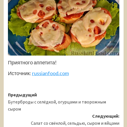
Приятного аппетита!
Источник:
russianfood.com
Навигация
Предыдущий
Бутерброды с селёдкой, огурцами и творожным
записи
сыром
Следующий:
Салат со свёклой, сельдью, сыром и яйцами