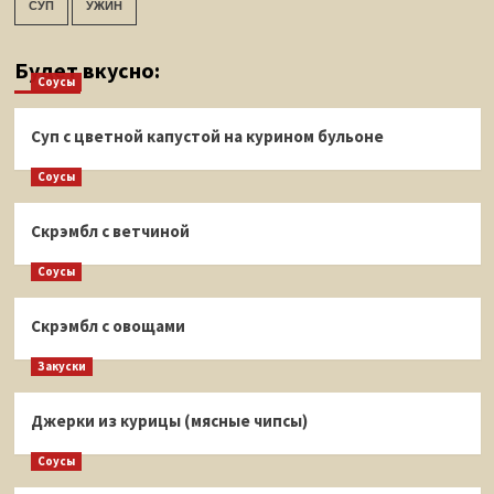
СУП
УЖИН
Будет вкусно:
Соусы
Суп с цветной капустой на курином бульоне
Соусы
Скрэмбл с ветчиной
Соусы
Скрэмбл с овощами
Закуски
Джерки из курицы (мясные чипсы)
Соусы