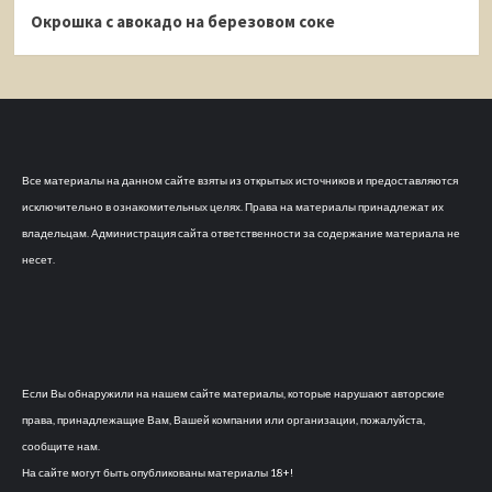
Окрошка с авокадо на березовом соке
Все материалы на данном сайте взяты из открытых источников и предоставляются
исключительно в ознакомительных целях. Права на материалы принадлежат их
владельцам. Администрация сайта ответственности за содержание материала не
несет.
Если Вы обнаружили на нашем сайте материалы, которые нарушают авторские
права, принадлежащие Вам, Вашей компании или организации, пожалуйста,
сообщите нам.
На сайте могут быть опубликованы материалы 18+!