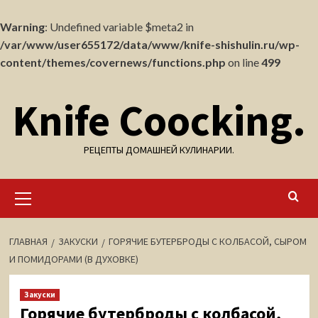
Warning
: Undefined variable $meta2 in
/var/www/user655172/data/www/knife-shishulin.ru/wp-
content/themes/covernews/functions.php
on line
499
Перейти
Knife Coocking.
к
содержимому
РЕЦЕПТЫ ДОМАШНЕЙ КУЛИНАРИИ.
Основное
меню
ГЛАВНАЯ
ЗАКУСКИ
ГОРЯЧИЕ БУТЕРБРОДЫ С КОЛБАСОЙ, СЫРОМ
И ПОМИДОРАМИ (В ДУХОВКЕ)
Закуски
Горячие бутерброды с колбасой,