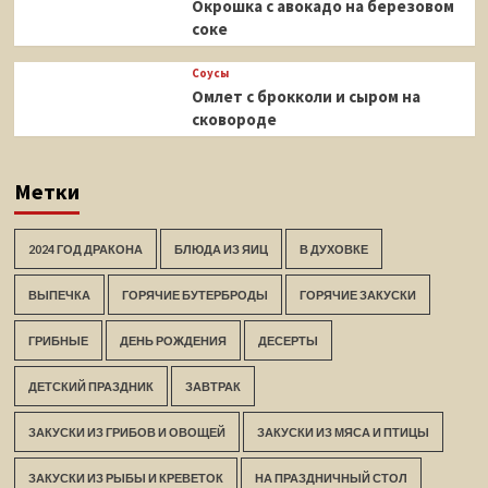
Окрошка с авокадо на березовом
соке
Соусы
Омлет с брокколи и сыром на
сковороде
Метки
2024 ГОД ДРАКОНА
БЛЮДА ИЗ ЯИЦ
В ДУХОВКЕ
ВЫПЕЧКА
ГОРЯЧИЕ БУТЕРБРОДЫ
ГОРЯЧИЕ ЗАКУСКИ
ГРИБНЫЕ
ДЕНЬ РОЖДЕНИЯ
ДЕСЕРТЫ
ДЕТСКИЙ ПРАЗДНИК
ЗАВТРАК
ЗАКУСКИ ИЗ ГРИБОВ И ОВОЩЕЙ
ЗАКУСКИ ИЗ МЯСА И ПТИЦЫ
ЗАКУСКИ ИЗ РЫБЫ И КРЕВЕТОК
НА ПРАЗДНИЧНЫЙ СТОЛ