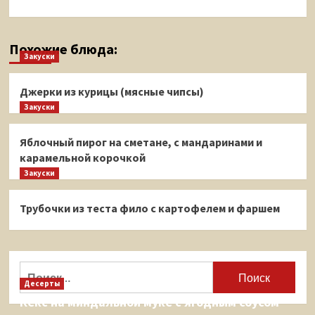
Похожие блюда:
Закуски
Джерки из курицы (мясные чипсы)
Закуски
Яблочный пирог на сметане, с мандаринами и
карамельной корочкой
Закуски
Трубочки из теста фило с картофелем и фаршем
Найти:
Десерты
Кекс на миндальной муке с ягодным соусом