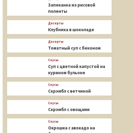
Запеканка из рисовой
поленты
Десерты
Клубника в шоколаде
Десерты
Томатный суп с беконом
Соусы
Суп с цветной капустой на
курином бульоне
Соусы
Скрэмбл с ветчиной
Соусы
Скрэмбл с овощами
Соусы
Окрошка с авокадо на