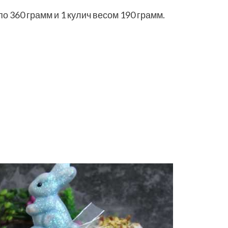
по 360 грамм и 1 кулич весом 190 грамм.