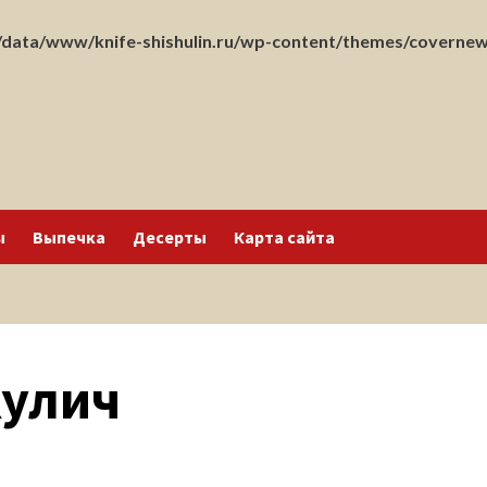
data/www/knife-shishulin.ru/wp-content/themes/covernew
ы
Выпечка
Десерты
Карта сайта
улич