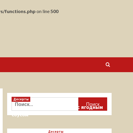
s/functions.php
on line
500
Десерты
Найти:
Кекс на миндальной муке с ягодным
соусом
Десерты