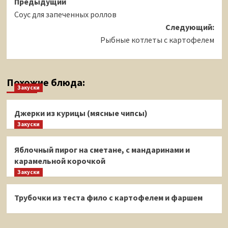
Навигация
Предыдущий
Соус для запеченных роллов
записи
Следующий:
Рыбные котлеты с картофелем
Похожие блюда:
Закуски
Джерки из курицы (мясные чипсы)
Закуски
Яблочный пирог на сметане, с мандаринами и
карамельной корочкой
Закуски
Трубочки из теста фило с картофелем и фаршем