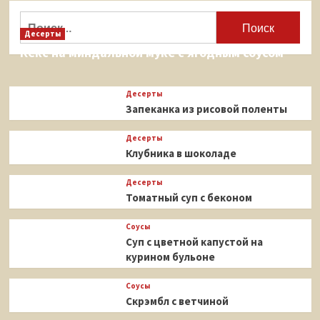
Найти:
Десерты
Кекс на миндальной муке с ягодным соусом
Десерты
Запеканка из рисовой поленты
Десерты
Клубника в шоколаде
Десерты
Томатный суп с беконом
Соусы
Суп с цветной капустой на
курином бульоне
Соусы
Скрэмбл с ветчиной