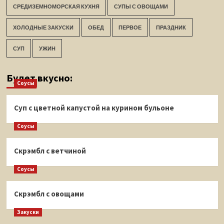
СРЕДИЗЕМНОМОРСКАЯ КУХНЯ
СУПЫ С ОВОЩАМИ
ХОЛОДНЫЕ ЗАКУСКИ
ОБЕД
ПЕРВОЕ
ПРАЗДНИК
СУП
УЖИН
Будет вкусно:
Соусы
Суп с цветной капустой на курином бульоне
Соусы
Скрэмбл с ветчиной
Соусы
Скрэмбл с овощами
Закуски