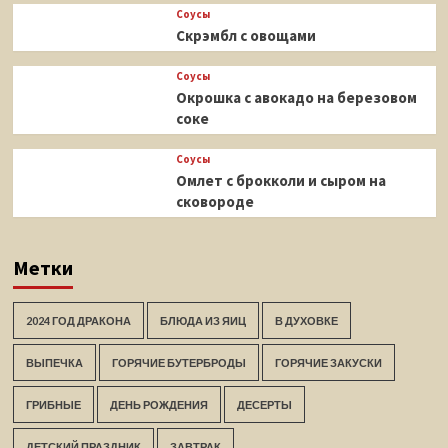
Соусы
Скрэмбл с овощами
Соусы
Окрошка с авокадо на березовом
соке
Соусы
Омлет с брокколи и сыром на
сковороде
Метки
2024 ГОД ДРАКОНА
БЛЮДА ИЗ ЯИЦ
В ДУХОВКЕ
ВЫПЕЧКА
ГОРЯЧИЕ БУТЕРБРОДЫ
ГОРЯЧИЕ ЗАКУСКИ
ГРИБНЫЕ
ДЕНЬ РОЖДЕНИЯ
ДЕСЕРТЫ
ДЕТСКИЙ ПРАЗДНИК
ЗАВТРАК