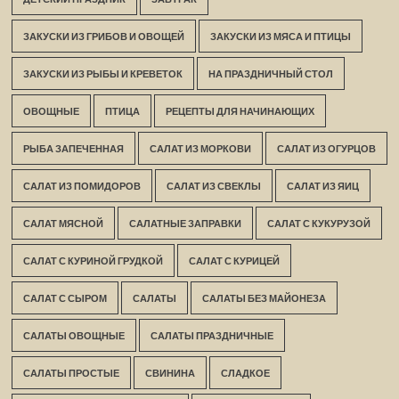
ЗАКУСКИ ИЗ ГРИБОВ И ОВОЩЕЙ
ЗАКУСКИ ИЗ МЯСА И ПТИЦЫ
ЗАКУСКИ ИЗ РЫБЫ И КРЕВЕТОК
НА ПРАЗДНИЧНЫЙ СТОЛ
ОВОЩНЫЕ
ПТИЦА
РЕЦЕПТЫ ДЛЯ НАЧИНАЮЩИХ
РЫБА ЗАПЕЧЕННАЯ
САЛАТ ИЗ МОРКОВИ
САЛАТ ИЗ ОГУРЦОВ
САЛАТ ИЗ ПОМИДОРОВ
САЛАТ ИЗ СВЕКЛЫ
САЛАТ ИЗ ЯИЦ
САЛАТ МЯСНОЙ
САЛАТНЫЕ ЗАПРАВКИ
САЛАТ С КУКУРУЗОЙ
САЛАТ С КУРИНОЙ ГРУДКОЙ
САЛАТ С КУРИЦЕЙ
САЛАТ С СЫРОМ
САЛАТЫ
САЛАТЫ БЕЗ МАЙОНЕЗА
САЛАТЫ ОВОЩНЫЕ
САЛАТЫ ПРАЗДНИЧНЫЕ
САЛАТЫ ПРОСТЫЕ
СВИНИНА
СЛАДКОЕ