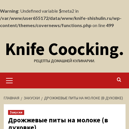
Warning
: Undefined variable $meta2 in
/var/www/user655172/data/www/knife-shishulin.ru/wp-
content/themes/covernews/functions.php
on line
499
Перейти
Knife Coocking.
к
содержимому
РЕЦЕПТЫ ДОМАШНЕЙ КУЛИНАРИИ.
Основное
меню
ГЛАВНАЯ
ЗАКУСКИ
ДРОЖЖЕВЫЕ ПИТЫ НА МОЛОКЕ (В ДУХОВКЕ)
Закуски
Дрожжевые питы на молоке (в
духовке)