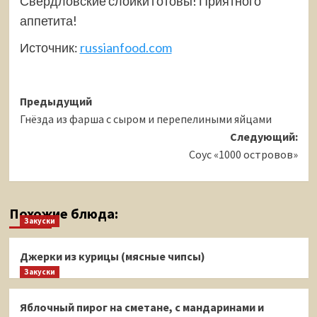
Свердловские слойки готовы! Приятного
аппетита!
Источник:
russianfood.com
Навигация
Предыдущий
Гнёзда из фарша с сыром и перепелиными яйцами
записи
Следующий:
Соус «1000 островов»
Похожие блюда:
Закуски
Джерки из курицы (мясные чипсы)
Закуски
Яблочный пирог на сметане, с мандаринами и