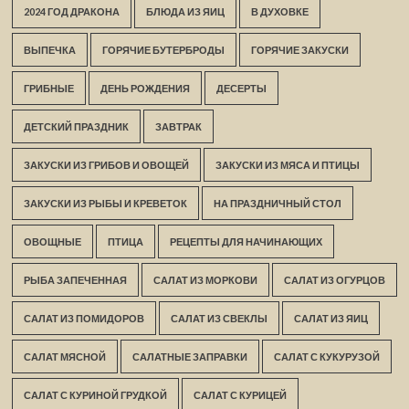
2024 ГОД ДРАКОНА
БЛЮДА ИЗ ЯИЦ
В ДУХОВКЕ
ВЫПЕЧКА
ГОРЯЧИЕ БУТЕРБРОДЫ
ГОРЯЧИЕ ЗАКУСКИ
ГРИБНЫЕ
ДЕНЬ РОЖДЕНИЯ
ДЕСЕРТЫ
ДЕТСКИЙ ПРАЗДНИК
ЗАВТРАК
ЗАКУСКИ ИЗ ГРИБОВ И ОВОЩЕЙ
ЗАКУСКИ ИЗ МЯСА И ПТИЦЫ
ЗАКУСКИ ИЗ РЫБЫ И КРЕВЕТОК
НА ПРАЗДНИЧНЫЙ СТОЛ
ОВОЩНЫЕ
ПТИЦА
РЕЦЕПТЫ ДЛЯ НАЧИНАЮЩИХ
РЫБА ЗАПЕЧЕННАЯ
САЛАТ ИЗ МОРКОВИ
САЛАТ ИЗ ОГУРЦОВ
САЛАТ ИЗ ПОМИДОРОВ
САЛАТ ИЗ СВЕКЛЫ
САЛАТ ИЗ ЯИЦ
САЛАТ МЯСНОЙ
САЛАТНЫЕ ЗАПРАВКИ
САЛАТ С КУКУРУЗОЙ
САЛАТ С КУРИНОЙ ГРУДКОЙ
САЛАТ С КУРИЦЕЙ