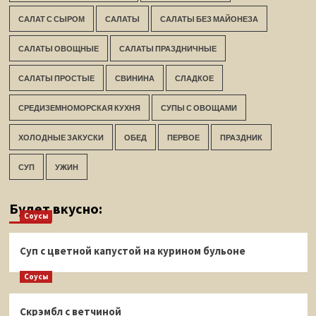
САЛАТ С СЫРОМ
САЛАТЫ
САЛАТЫ БЕЗ МАЙОНЕЗА
САЛАТЫ ОВОЩНЫЕ
САЛАТЫ ПРАЗДНИЧНЫЕ
САЛАТЫ ПРОСТЫЕ
СВИНИНА
СЛАДКОЕ
СРЕДИЗЕМНОМОРСКАЯ КУХНЯ
СУПЫ С ОВОЩАМИ
ХОЛОДНЫЕ ЗАКУСКИ
ОБЕД
ПЕРВОЕ
ПРАЗДНИК
СУП
УЖИН
Будет вкусно:
Соусы
Суп с цветной капустой на курином бульоне
Соусы
Скрэмбл с ветчиной