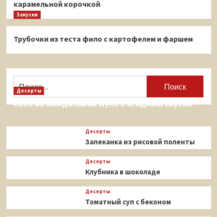
карамельной корочкой
Закуски
Трубочки из теста фило с картофелем и фаршем
Найти:
Десерты
Кекс на миндальной муке с ягодным соусом
Десерты
Запеканка из рисовой поленты
Десерты
Клубника в шоколаде
Десерты
Томатный суп с беконом