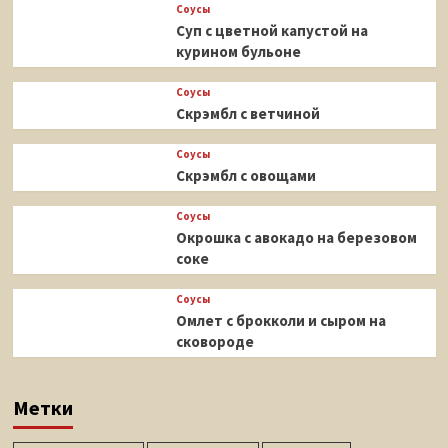
Соусы
Суп с цветной капустой на
курином бульоне
Соусы
Скрэмбл с ветчиной
Соусы
Скрэмбл с овощами
Соусы
Окрошка с авокадо на березовом
соке
Соусы
Омлет с брокколи и сыром на
сковороде
Метки