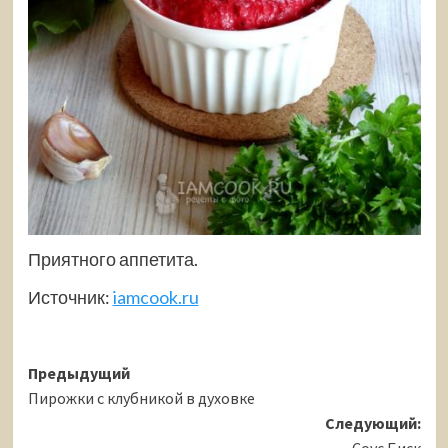
Приятного аппетита.
Источник:
iamcook.ru
Навигация
Предыдущий
Пирожки с клубникой в духовке
записи
Следующий: