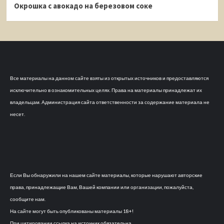
Окрошка с авокадо на березовом соке
Все материалы на данном сайте взяты из открытых источников и предоставляются
исключительно в ознакомительных целях. Права на материалы принадлежат их
владельцам. Администрация сайта ответственности за содержание материала не
несет.
Если Вы обнаружили на нашем сайте материалы, которые нарушают авторские
права, принадлежащие Вам, Вашей компании или организации, пожалуйста,
сообщите нам.
На сайте могут быть опубликованы материалы 18+!
При цитировании ссылка на источник обязательна.