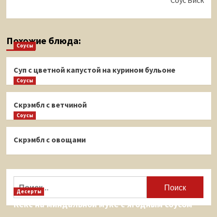
Соус Биск
Похожие блюда:
Соусы
Суп с цветной капустой на курином бульоне
Соусы
Скрэмбл с ветчиной
Соусы
Скрэмбл с овощами
Найти:
Десерты
Кекс на миндальной муке с ягодным соусом