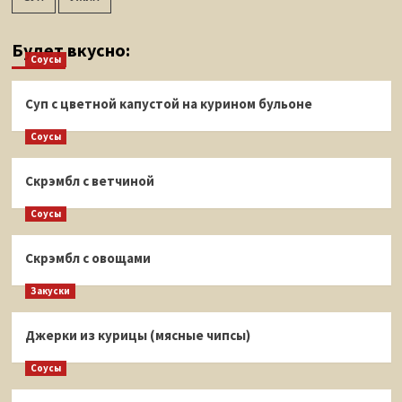
Будет вкусно:
Соусы
Суп с цветной капустой на курином бульоне
Соусы
Скрэмбл с ветчиной
Соусы
Скрэмбл с овощами
Закуски
Джерки из курицы (мясные чипсы)
Соусы