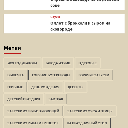
соке
Соусы
Омлет с брокколи и сыром на
сковороде
Метки
2024 ГОД ДРАКОНА
БЛЮДА ИЗ ЯИЦ
В ДУХОВКЕ
ВЫПЕЧКА
ГОРЯЧИЕ БУТЕРБРОДЫ
ГОРЯЧИЕ ЗАКУСКИ
ГРИБНЫЕ
ДЕНЬ РОЖДЕНИЯ
ДЕСЕРТЫ
ДЕТСКИЙ ПРАЗДНИК
ЗАВТРАК
ЗАКУСКИ ИЗ ГРИБОВ И ОВОЩЕЙ
ЗАКУСКИ ИЗ МЯСА И ПТИЦЫ
ЗАКУСКИ ИЗ РЫБЫ И КРЕВЕТОК
НА ПРАЗДНИЧНЫЙ СТОЛ