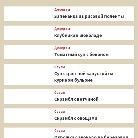
Десерты
Запеканка из рисовой поленты
Десерты
Клубника в шоколаде
Десерты
Томатный суп с беконом
Соусы
Суп с цветной капустой на
курином бульоне
Соусы
Скрэмбл с ветчиной
Соусы
Скрэмбл с овощами
Соусы
Окрошка с авокадо на березовом