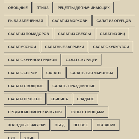
ОВОЩНЫЕ
ПТИЦА
РЕЦЕПТЫ ДЛЯ НАЧИНАЮЩИХ
РЫБА ЗАПЕЧЕННАЯ
САЛАТ ИЗ МОРКОВИ
САЛАТ ИЗ ОГУРЦОВ
САЛАТ ИЗ ПОМИДОРОВ
САЛАТ ИЗ СВЕКЛЫ
САЛАТ ИЗ ЯИЦ
САЛАТ МЯСНОЙ
САЛАТНЫЕ ЗАПРАВКИ
САЛАТ С КУКУРУЗОЙ
САЛАТ С КУРИНОЙ ГРУДКОЙ
САЛАТ С КУРИЦЕЙ
САЛАТ С СЫРОМ
САЛАТЫ
САЛАТЫ БЕЗ МАЙОНЕЗА
САЛАТЫ ОВОЩНЫЕ
САЛАТЫ ПРАЗДНИЧНЫЕ
САЛАТЫ ПРОСТЫЕ
СВИНИНА
СЛАДКОЕ
СРЕДИЗЕМНОМОРСКАЯ КУХНЯ
СУПЫ С ОВОЩАМИ
ХОЛОДНЫЕ ЗАКУСКИ
ОБЕД
ПЕРВОЕ
ПРАЗДНИК
СУП
УЖИН