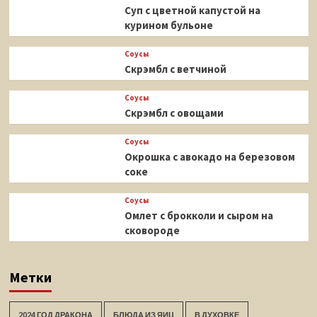
Суп с цветной капустой на
курином бульоне
Соусы
Скрэмбл с ветчиной
Соусы
Скрэмбл с овощами
Соусы
Окрошка с авокадо на березовом
соке
Соусы
Омлет с брокколи и сыром на
сковороде
Метки
2024 ГОД ДРАКОНА
БЛЮДА ИЗ ЯИЦ
В ДУХОВКЕ