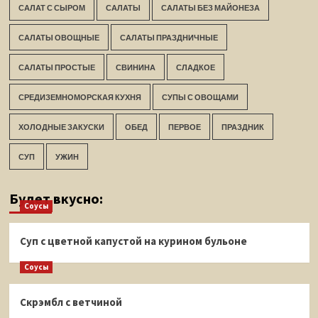
САЛАТ С СЫРОМ
САЛАТЫ
САЛАТЫ БЕЗ МАЙОНЕЗА
САЛАТЫ ОВОЩНЫЕ
САЛАТЫ ПРАЗДНИЧНЫЕ
САЛАТЫ ПРОСТЫЕ
СВИНИНА
СЛАДКОЕ
СРЕДИЗЕМНОМОРСКАЯ КУХНЯ
СУПЫ С ОВОЩАМИ
ХОЛОДНЫЕ ЗАКУСКИ
ОБЕД
ПЕРВОЕ
ПРАЗДНИК
СУП
УЖИН
Будет вкусно:
Соусы
Суп с цветной капустой на курином бульоне
Соусы
Скрэмбл с ветчиной