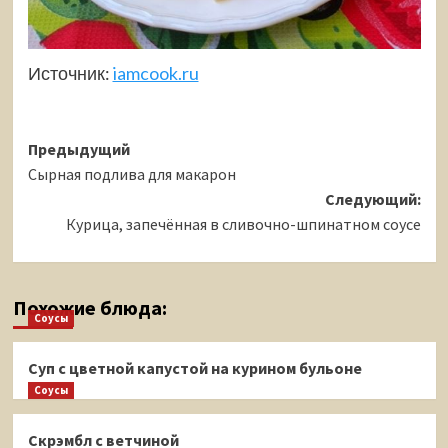
Источник:
iamcook.ru
Навигация
Предыдущий
Сырная подлива для макарон
записи
Следующий:
Курица, запечённая в сливочно-шпинатном соусе
Похожие блюда:
Соусы
Суп с цветной капустой на курином бульоне
Соусы
Скрэмбл с ветчиной