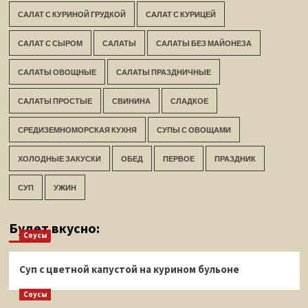
САЛАТ С КУРИНОЙ ГРУДКОЙ
САЛАТ С КУРИЦЕЙ
САЛАТ С СЫРОМ
САЛАТЫ
САЛАТЫ БЕЗ МАЙОНЕЗА
САЛАТЫ ОВОЩНЫЕ
САЛАТЫ ПРАЗДНИЧНЫЕ
САЛАТЫ ПРОСТЫЕ
СВИНИНА
СЛАДКОЕ
СРЕДИЗЕМНОМОРСКАЯ КУХНЯ
СУПЫ С ОВОЩАМИ
ХОЛОДНЫЕ ЗАКУСКИ
ОБЕД
ПЕРВОЕ
ПРАЗДНИК
СУП
УЖИН
Будет вкусно:
Соусы
Суп с цветной капустой на курином бульоне
Соусы