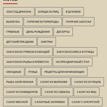
2024 ГОД ДРАКОНА
БЛЮДА ИЗ ЯИЦ
В ДУХОВКЕ
ВЫПЕЧКА
ГОРЯЧИЕ БУТЕРБРОДЫ
ГОРЯЧИЕ ЗАКУСКИ
ГРИБНЫЕ
ДЕНЬ РОЖДЕНИЯ
ДЕСЕРТЫ
ДЕТСКИЙ ПРАЗДНИК
ЗАВТРАК
ЗАКУСКИ ИЗ ГРИБОВ И ОВОЩЕЙ
ЗАКУСКИ ИЗ МЯСА И ПТИЦЫ
ЗАКУСКИ ИЗ РЫБЫ И КРЕВЕТОК
НА ПРАЗДНИЧНЫЙ СТОЛ
ОВОЩНЫЕ
ПТИЦА
РЕЦЕПТЫ ДЛЯ НАЧИНАЮЩИХ
РЫБА ЗАПЕЧЕННАЯ
САЛАТ ИЗ МОРКОВИ
САЛАТ ИЗ ОГУРЦОВ
САЛАТ ИЗ ПОМИДОРОВ
САЛАТ ИЗ СВЕКЛЫ
САЛАТ ИЗ ЯИЦ
САЛАТ МЯСНОЙ
САЛАТНЫЕ ЗАПРАВКИ
САЛАТ С КУКУРУЗОЙ