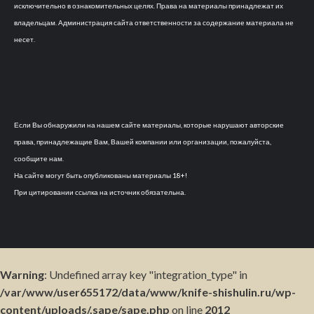
исключительно в ознакомительных целях. Права на материалы принадлежат их
владельцам. Администрация сайта ответственности за содержание материала не
несет.
Если Вы обнаружили на нашем сайте материалы, которые нарушают авторские
права, принадлежащие Вам, Вашей компании или организации, пожалуйста,
сообщите нам.
На сайте могут быть опубликованы материалы 18+!
При цитировании ссылка на источник обязательна.
Warning
: Undefined array key "integration_type" in
/var/www/user655172/data/www/knife-shishulin.ru/wp-
content/uploads/.sape/sape.php
on line
2012