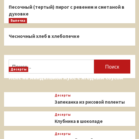
Песочный (тертый) пирог с ревенем и сметаной в
духовке
Выпечка
Чесночный хлеб в хлебопечке
Найти:
Десерты
Кекс на миндальной муке с ягодным соусом
Десерты
Запеканка из рисовой поленты
Десерты
Клубника в шоколаде
Десерты