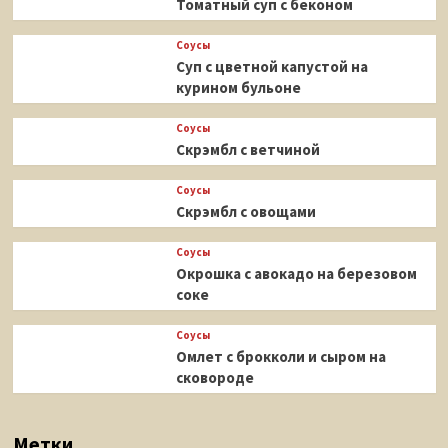
Томатный суп с беконом
Соусы
Суп с цветной капустой на
курином бульоне
Соусы
Скрэмбл с ветчиной
Соусы
Скрэмбл с овощами
Соусы
Окрошка с авокадо на березовом
соке
Соусы
Омлет с брокколи и сыром на
сковороде
Метки