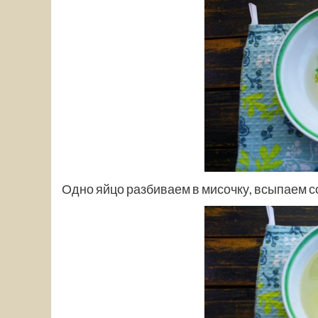
Одно яйцо разбиваем в мисочку, всыпаем сол