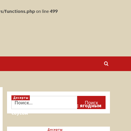
s/functions.php
on line
499
Десерты
Найти:
Кекс на миндальной муке с ягодным
соусом
Десерты