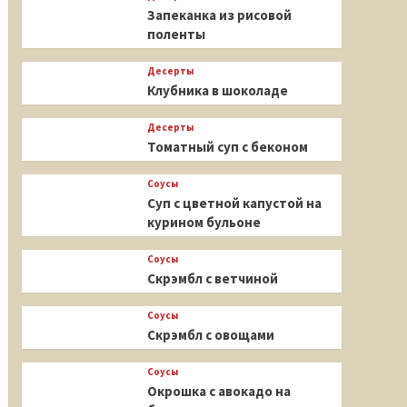
Запеканка из рисовой
поленты
Десерты
Клубника в шоколаде
Десерты
Томатный суп с беконом
Соусы
Суп с цветной капустой на
курином бульоне
Соусы
Скрэмбл с ветчиной
Соусы
Скрэмбл с овощами
Соусы
Окрошка с авокадо на