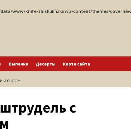
data/www/knife-shishulin.ru/wp-content/themes/covernew
ы
Выпечка
Десерты
Карта сайта
И И СЫРОМ
штрудель с
ом