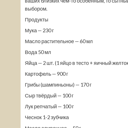
ваших близких чем-то особенным, то сытн
выбором.
Продукты
Мука — 230 г
Масло растительное — 60 мл
Вода 50 мл
Яйца — 2 шт. (1 яйцо в тесто + яичный желт
Картофель — 900 г
Грибы (шампиньоны) — 170 г
Сыр твёрдый — 100 г
Лук репчатый — 100 г
Чеснок 1-2 зубчика
Масло сливочное — 50 г